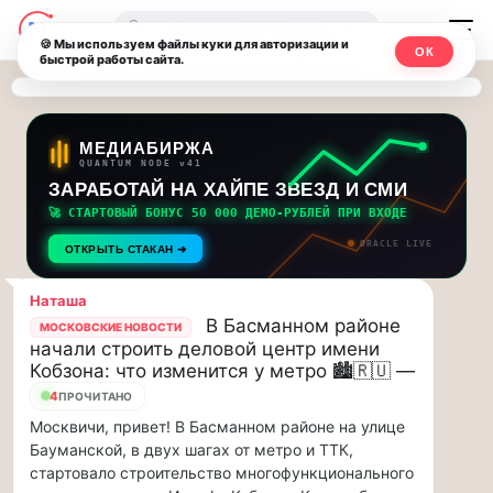
Последние
Москвичи.net
🔍
новости
🍪 Мы используем файлы куки для авторизации и
ОК
быстрой работы сайта.
—
и
обновления
Главный
потока:
столичный
МЕДИАБИРЖА
QUANTUM NODE v41
ЗАРАБОТАЙ НА ХАЙПЕ ЗВЕЗД И СМИ
Друзья,
чат-
приглашаем
🚀 СТАРТОВЫЙ БОНУС 50 000 ДЕМО-РУБЛЕЙ ПРИ ВХОДЕ
мессенджер,
на
ORACLE LIVE
ОТКРЫТЬ СТАКАН ➔
музыкальную
новости
прогулку
Наташа
по
и
В Басманном районе
МОСКОВСКИЕ НОВОСТИ
Москве
начали строить деловой центр имени
инсайды
Чайковского!…
Кобзона: что изменится у метро 🏙️🇷🇺 —
4
ПРОЧИТАНО
Москвы
Друзья,
Москвичи, привет! В Басманном районе на улице
приглашаем
Бауманской, в двух шагах от метро и ТТК,
на
стартовало строительство многофункционального
музыкальную