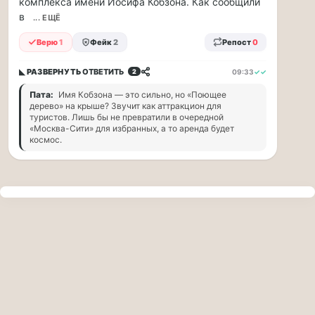
комплекса имени Иосифа Кобзона. Как сообщили
прогулку
в
по
... ЕЩЁ
Москве
Верю
1
Фейк
2
Репост
0
Чайковского!
16.08
◣ РАЗВЕРНУТЬ
ОТВЕТИТЬ
09:33
✓✓
2
|
16:00
Пата:
Имя Кобзона — это сильно, но «Поющее
Петр
дерево» на крыше? Звучит как аттракцион для
Ильич
туристов. Лишь бы не превратили в очередной
«Москва-Сити» для избранных, а то аренда будет
Чайковский
космос.
—
один
из
самых
исповедальных
русских
композиторов,
чья
музыка
стала
ча...
Терапевт