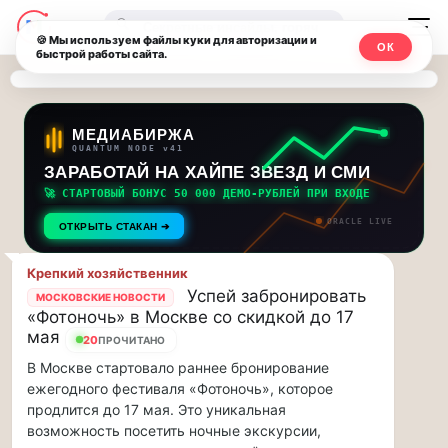
Последние
Москвичи.net
🔍
новости
🍪 Мы используем файлы куки для авторизации и
ОК
быстрой работы сайта.
—
и
обновления
Главный
потока:
столичный
МЕДИАБИРЖА
QUANTUM NODE v41
ЗАРАБОТАЙ НА ХАЙПЕ ЗВЕЗД И СМИ
Друзья,
чат-
приглашаем
🚀 СТАРТОВЫЙ БОНУС 50 000 ДЕМО-РУБЛЕЙ ПРИ ВХОДЕ
мессенджер,
на
ORACLE LIVE
ОТКРЫТЬ СТАКАН ➔
музыкальную
новости
прогулку
Крепкий хозяйственник
по
и
Успей забронировать
МОСКОВСКИЕ НОВОСТИ
Москве
«Фотоночь» в Москве со скидкой до 17
инсайды
Чайковского!…
мая
20
ПРОЧИТАНО
В Москве стартовало раннее бронирование
Москвы
Друзья,
ежегодного фестиваля «Фотоночь», которое
приглашаем
продлится до 17 мая. Это уникальная
на
возможность посетить ночные экскурсии,
музыкальную