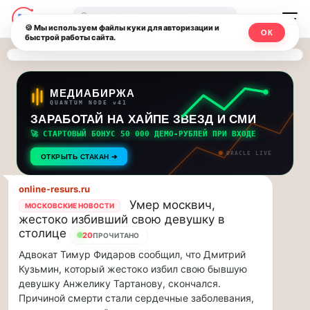
Последние
Москвичи.net
🔍
новости
🍪 Мы используем файлы куки для авторизации и
ОК
быстрой работы сайта.
—
и
обновления
Главный
потока:
столичный
МЕДИАБИРЖА
QUANTUM NODE v41
ЗАРАБОТАЙ НА ХАЙПЕ ЗВЕЗД И СМИ
Друзья,
чат-
приглашаем
🚀 СТАРТОВЫЙ БОНУС 50 000 ДЕМО-РУБЛЕЙ ПРИ ВХОДЕ
мессенджер,
на
ORACLE LIVE
ОТКРЫТЬ СТАКАН ➔
музыкальную
новости
прогулку
online-resurs.ru
по
и
Умер москвич,
МОСКОВСКИЕ НОВОСТИ
Москве
жестоко избивший свою девушку в
инсайды
Чайковского!…
столице
20
ПРОЧИТАНО
Адвокат Тимур Фидаров сообщил, что Дмитрий
Москвы
Друзья,
Кузьмин, который жестоко избил свою бывшую
приглашаем
девушку Анжелику Тартанову, скончался.
на
Причиной смерти стали сердечные заболевания,
музыкальную