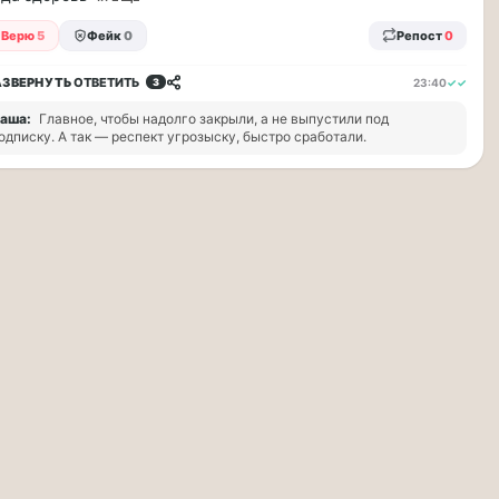
Верю
5
Фейк
0
Репост
0
АЗВЕРНУТЬ
ОТВЕТИТЬ
23:40
✓✓
3
аша:
Главное, чтобы надолго закрыли, а не выпустили под
одписку. А так — респект угрозыску, быстро сработали.