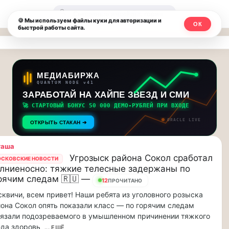
Москвичи.net
🔍
🍪 Мы используем файлы куки для авторизации и
ОК
быстрой работы сайта.
—
Главный
столичный
МЕДИАБИРЖА
QUANTUM NODE v41
чат-
ЗАРАБОТАЙ НА ХАЙПЕ ЗВЕЗД И СМИ
🚀 СТАРТОВЫЙ БОНУС 50 000 ДЕМО-РУБЛЕЙ ПРИ ВХОДЕ
мессенджер,
ORACLE LIVE
ОТКРЫТЬ СТАКАН ➔
новости
таша
и
Угрозыск района Сокол сработал
СКОВСКИЕ НОВОСТИ
лниеносно: тяжкие телесные задержаны по
инсайды
рячим следам 🇷🇺 —
12
ПРОЧИТАНО
Москвы
квичи, всем привет! Наши ребята из уголовного розыска
она Сокол опять показали класс — по горячим следам
язали подозреваемого в умышленном причинении тяжкого
да здоровь
... ЕЩЁ