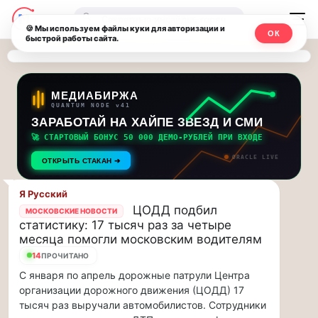
Последние
Москвичи.net
🔍
новости
🍪 Мы используем файлы куки для авторизации и
ОК
быстрой работы сайта.
—
и
обновления
Главный
потока:
столичный
МЕДИАБИРЖА
QUANTUM NODE v41
ЗАРАБОТАЙ НА ХАЙПЕ ЗВЕЗД И СМИ
Друзья,
чат-
приглашаем
🚀 СТАРТОВЫЙ БОНУС 50 000 ДЕМО-РУБЛЕЙ ПРИ ВХОДЕ
мессенджер,
на
ORACLE LIVE
ОТКРЫТЬ СТАКАН ➔
музыкальную
новости
прогулку
Я Русский
по
и
ЦОДД подбил
МОСКОВСКИЕ НОВОСТИ
Москве
статистику: 17 тысяч раз за четыре
инсайды
Чайковского!…
месяца помогли московским водителям
14
ПРОЧИТАНО
Москвы
Друзья,
С января по апрель дорожные патрули Центра
приглашаем
организации дорожного движения (ЦОДД) 17
на
тысяч раз выручали автомобилистов. Сотрудники
музыкальную