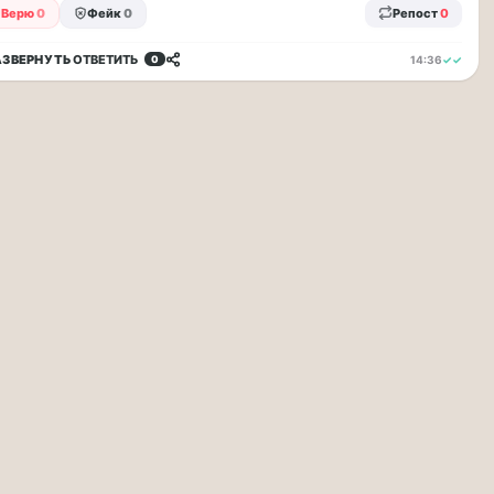
Верю
0
Фейк
0
Репост
0
АЗВЕРНУТЬ
ОТВЕТИТЬ
14:36
✓✓
0