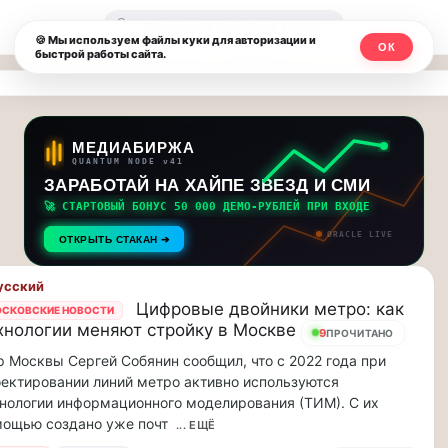
Москвичи.net
🔍
🍪 Мы используем файлы куки для авторизации и
ОК
быстрой работы сайта.
—
Главный
столичный
МЕДИАБИРЖА
QUANTUM NODE v41
чат-
ЗАРАБОТАЙ НА ХАЙПЕ ЗВЕЗД И СМИ
🚀 СТАРТОВЫЙ БОНУС 50 000 ДЕМО-РУБЛЕЙ ПРИ ВХОДЕ
мессенджер,
ORACLE LIVE
ОТКРЫТЬ СТАКАН ➔
новости
усский
и
Цифровые двойники метро: как
СКОВСКИЕ НОВОСТИ
хнологии меняют стройку в Москве
инсайды
9
ПРОЧИТАНО
 Москвы Сергей Собянин сообщил, что с 2022 года при
Москвы
ектировании линий метро активно используются
нологии информационного моделирования (ТИМ). С их
ощью создано уже почт
... ЕЩЁ