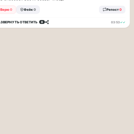
Верю
0
Фейк
0
Репост
0
АЗВЕРНУТЬ
ОТВЕТИТЬ
03:53
✓✓
0