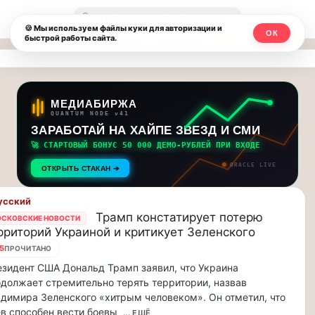
Москвичи.net
🔍
🍪 Мы используем файлы куки для авторизации и
ОК
быстрой работы сайта.
—
Главный
столичный
МЕДИАБИРЖА
QUANTUM NODE v41
чат-
ЗАРАБОТАЙ НА ХАЙПЕ ЗВЕЗД И СМИ
🚀 СТАРТОВЫЙ БОНУС 50 000 ДЕМО-РУБЛЕЙ ПРИ ВХОДЕ
мессенджер,
ORACLE LIVE
ОТКРЫТЬ СТАКАН ➔
новости
усский
и
Трамп констатирует потерю
СКОВСКИЕ НОВОСТИ
рриторий Украиной и критикует Зеленского
инсайды
5
ПРОЧИТАНО
Москвы
зидент США Дональд Трамп заявил, что Украина
должает стремительно терять территории, назвав
димира Зеленского «хитрым человеком». Он отметил, что
в способен вести боевы
... ЕЩЁ