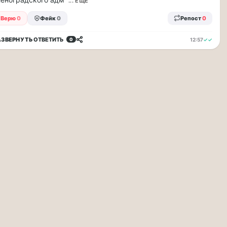
... ЕЩЁ
Верю
0
Фейк
0
Репост
0
АЗВЕРНУТЬ
ОТВЕТИТЬ
12:57
✓✓
0