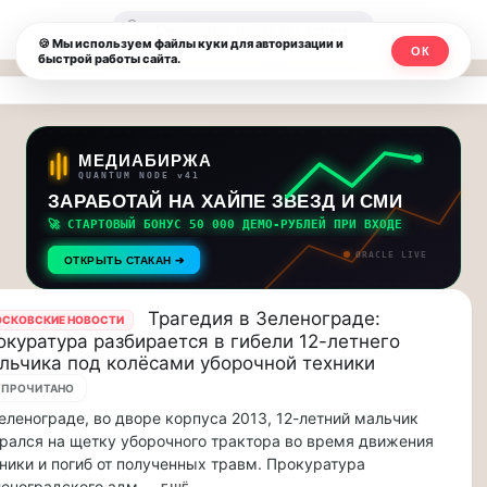
Москвичи.net
🔍
🍪 Мы используем файлы куки для авторизации и
ОК
быстрой работы сайта.
—
Главный
столичный
МЕДИАБИРЖА
QUANTUM NODE v41
чат-
ЗАРАБОТАЙ НА ХАЙПЕ ЗВЕЗД И СМИ
🚀 СТАРТОВЫЙ БОНУС 50 000 ДЕМО-РУБЛЕЙ ПРИ ВХОДЕ
мессенджер,
ORACLE LIVE
ОТКРЫТЬ СТАКАН ➔
новости
и
Трагедия в Зеленограде:
СКОВСКИЕ НОВОСТИ
окуратура разбирается в гибели 12-летнего
инсайды
льчика под колёсами уборочной техники
7
ПРОЧИТАНО
Москвы
еленограде, во дворе корпуса 2013, 12-летний мальчик
рался на щетку уборочного трактора во время движения
ники и погиб от полученных травм. Прокуратура
еноградского адм