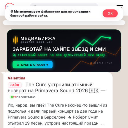
Последние
Москвичи.net
🔍
новости
🍪 Мы используем файлы куки для авторизации и
ОК
быстрой работы сайта.
—
и
обновления
Главный
потока:
столичный
МЕДИАБИРЖА
QUANTUM NODE v41
ЗАРАБОТАЙ НА ХАЙПЕ ЗВЕЗД И СМИ
Друзья,
чат-
приглашаем
🚀 СТАРТОВЫЙ БОНУС 50 000 ДЕМО-РУБЛЕЙ ПРИ ВХОДЕ
мессенджер,
на
ORACLE LIVE
ОТКРЫТЬ СТАКАН ➔
музыкальную
новости
прогулку
Valentina
по
и
The Cure устроили атомный
ЛАЙФ
Москве
возврат на Primavera Sound 2026 🇪🇸 —
инсайды
Чайковского!…
12
ПРОЧИТАНО
Йо, народ, вы где?! The Cure наконец-то вышли из
Москвы
Друзья,
подполья и дали первый концерт за два года на
приглашаем
Primavera Sound в Барселоне! 🔥 Роберт Смит
на
отыграл 29 песен, устроив настоящий праздн
...
музыкальную