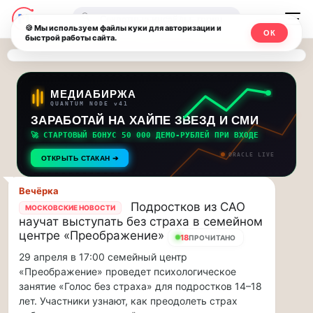
Последние
Москвичи.net
🔍
новости
🍪 Мы используем файлы куки для авторизации и
ОК
быстрой работы сайта.
—
и
обновления
Главный
потока:
столичный
МЕДИАБИРЖА
QUANTUM NODE v41
ЗАРАБОТАЙ НА ХАЙПЕ ЗВЕЗД И СМИ
Друзья,
чат-
приглашаем
🚀 СТАРТОВЫЙ БОНУС 50 000 ДЕМО-РУБЛЕЙ ПРИ ВХОДЕ
мессенджер,
на
ORACLE LIVE
ОТКРЫТЬ СТАКАН ➔
музыкальную
новости
прогулку
Вечёрка
по
и
Подростков из САО
МОСКОВСКИЕ НОВОСТИ
Москве
научат выступать без страха в семейном
инсайды
Чайковского!…
центре «Преображение»
18
ПРОЧИТАНО
29 апреля в 17:00 семейный центр
Москвы
Друзья,
«Преображение» проведет психологическое
приглашаем
занятие «Голос без страха» для подростков 14–18
на
лет. Участники узнают, как преодолеть страх
музыкальную