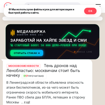
Последние
Москвичи.net
🔍
новости
🍪 Мы используем файлы куки для авторизации и
ОК
быстрой работы сайта.
—
и
обновления
Главный
потока:
столичный
МЕДИАБИРЖА
QUANTUM NODE v41
ЗАРАБОТАЙ НА ХАЙПЕ ЗВЕЗД И СМИ
Друзья,
чат-
приглашаем
🚀 СТАРТОВЫЙ БОНУС 50 000 ДЕМО-РУБЛЕЙ ПРИ ВХОДЕ
мессенджер,
на
ORACLE LIVE
ОТКРЫТЬ СТАКАН ➔
музыкальную
новости
прогулку
Тень дронов над
МОСКОВСКИЕ НОВОСТИ
по
и
Ленобластью: москвичам стоит быть
Москве
начеку
17
ПРОЧИТАНО
инсайды
Чайковского!…
В Ленинградской области объявлена опасность
Москвы
атаки беспилотников, из-за чего может быть
Друзья,
ограничена скорость мобильного интернета.
приглашаем
на
Ранее ПВО сбила два БПЛА, летевших в сторону
музыкальную
Москвы
... ЕЩЁ