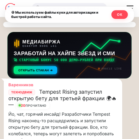
Последние
Москвичи.net
🔍
новости
🍪 Мы используем файлы куки для авторизации и
ОК
быстрой работы сайта.
—
и
обновления
Главный
потока:
столичный
МЕДИАБИРЖА
QUANTUM NODE v41
ЗАРАБОТАЙ НА ХАЙПЕ ЗВЕЗД И СМИ
Друзья,
чат-
приглашаем
🚀 СТАРТОВЫЙ БОНУС 50 000 ДЕМО-РУБЛЕЙ ПРИ ВХОДЕ
мессенджер,
на
ORACLE LIVE
ОТКРЫТЬ СТАКАН ➔
музыкальную
новости
прогулку
Варенников
по
и
Tempest Rising запустил
ТЕХНОДВИЖ
Москве
открытую бету для третьей фракции 🌍🔥
инсайды
Чайковского!…
—
20
ПРОЧИТАНО
Йо, чат, горячий инсайд! Разработчики Tempest
Москвы
Друзья,
Rising наконец-то расщедрились и запустили
приглашаем
открытую бету для третьей фракции. Все, кто
на
колебался, теперь могут залететь и попробовать
музыкальную