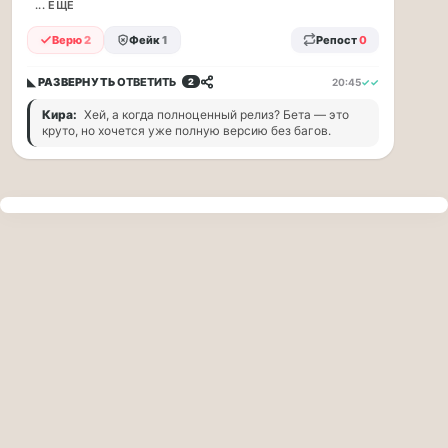
прогулку
... ЕЩЁ
по
Верю
2
Фейк
1
Репост
0
Москве
Чайковского!
◣ РАЗВЕРНУТЬ
ОТВЕТИТЬ
20:45
✓✓
2
16.08
|
Кира:
Хей, а когда полноценный релиз? Бета — это
16:00
круто, но хочется уже полную версию без багов.
Петр
Ильич
Чайковский
—
один
из
самых
исповедальных
русских
композиторов,
чья
музыка
стала
ча...
Терапевт