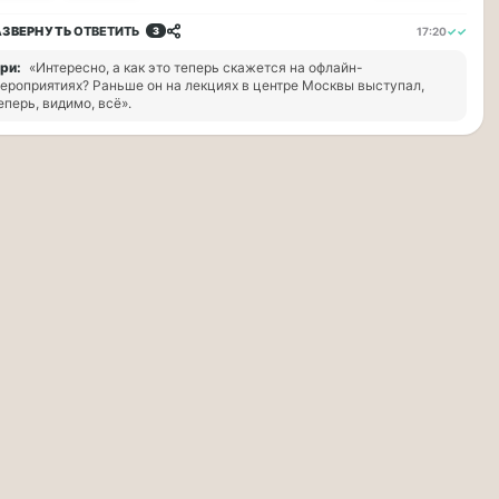
АЗВЕРНУТЬ
ОТВЕТИТЬ
17:20
✓✓
3
ри:
«Интересно, а как это теперь скажется на офлайн-
ероприятиях? Раньше он на лекциях в центре Москвы выступал,
еперь, видимо, всё».