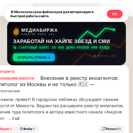
Москвичи.net
🔍
🍪 Мы используем файлы куки для авторизации и
ОК
быстрой работы сайта.
—
Главный
МЕДИАБИРЖА
QUANTUM NODE v41
столичный
ЗАРАБОТАЙ НА ХАЙПЕ ЗВЕЗД И СМИ
🚀 СТАРТОВЫЙ БОНУС 50 000 ДЕМО-РУБЛЕЙ ПРИ ВХОДЕ
чат-
ORACLE LIVE
ОТКРЫТЬ СТАКАН ➔
мессенджер,
ргарита
новости
Внесение в реестр иноагентов:
СКОВСКИЕ НОВОСТИ
литолог из Москвы и не только 🇷🇺 —
и
7
ПРОЧИТАНО
инсайды
квичи, привет! В городских пабликах обсуждают свежие
ости от Минюста. Ведомство расширило реестр иноагентов,
Москвы
ючив туда политолога и автора известного канала «Хмурое
ро»
... ЕЩЁ
Верю
5
Фейк
1
Репост
0