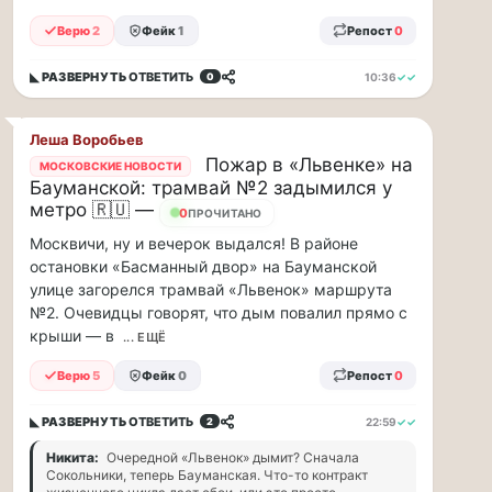
по...
Верю
2
Фейк
1
Репост
0
Москвичи,
привет!
◣ РАЗВЕРНУТЬ
ОТВЕТИТЬ
10:36
✓✓
0
Пока
мы
Леша Воробьев
тут
Пожар в «Львенке» на
МОСКОВСКИЕ НОВОСТИ
в
Бауманской: трамвай №2 задымился у
столице
метро 🇷🇺 —
0
ПРОЧИТАНО
обсуждаем…
Москвичи, ну и вечерок выдался! В районе
остановки «Басманный двор» на Бауманской
Москвичи,
улице загорелся трамвай «Львенок» маршрута
привет!
Пока
№2. Очевидцы говорят, что дым повалил прямо с
мы
крыши — в
... ЕЩЁ
тут
Верю
5
Фейк
0
Репост
0
в
столице
обсуждаем
◣ РАЗВЕРНУТЬ
ОТВЕТИТЬ
22:59
✓✓
2
новые
Никита:
Очередной «Львенок» дымит? Сначала
тарифы,
Сокольники, теперь Бауманская. Что-то контракт
электробусы