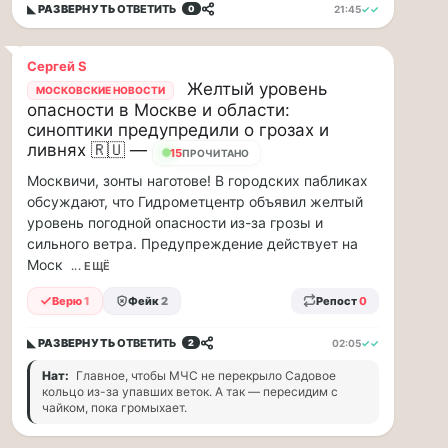
◣ РАЗВЕРНУТЬ
ОТВЕТИТЬ
21:45
✓✓
0
ВСК
дал
совет
Сергей S
Желтый уровень
дачникам:
МОСКОВСКИЕ НОВОСТИ
опасности в Москве и области:
«сердечникам»
синоптики предупредили о грозах и
можно
ливнях 🇷🇺 —
15
ПРОЧИТАНО
находится…
Москвичи, зонты наготове! В городских пабликах
Терапевт
обсуждают, что Гидрометцентр объявил желтый
ВСК
уровень погодной опасности из-за грозы и
дал
сильного ветра. Предупреждение действует на
совет
Моск
... ЕЩЁ
дачникам:
«сердечникам»
Верю
1
Фейк
2
Репост
0
можно
находится
◣ РАЗВЕРНУТЬ
ОТВЕТИТЬ
02:05
✓✓
2
на
Нат:
Главное, чтобы МЧС не перекрыло Садовое
жаре
кольцо из-за упавших веток. А так — пересидим с
не
чайком, пока громыхает.
более
20