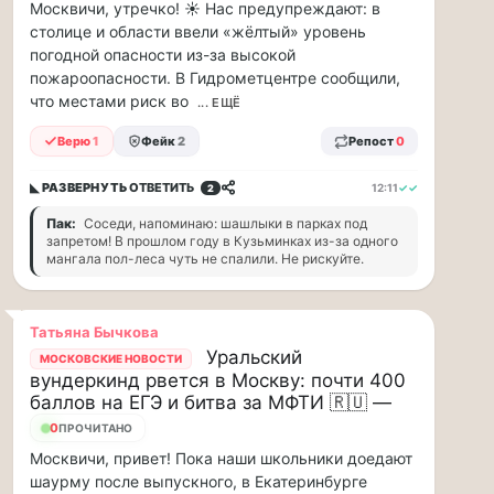
Москвичи, утречко! ☀️ Нас предупреждают: в
88
столице и области ввели «жёлтый» уровень
млн
погодной опасности из-за высокой
рублей
пожароопасности. В Гидрометцентре сообщили,
в
что местами риск во
... ЕЩЁ
рамках
договора
Верю
1
Фейк
2
Репост
0
страхов...
◣ РАЗВЕРНУТЬ
ОТВЕТИТЬ
12:11
✓✓
2
1
августа
Пак:
Соседи, напоминаю: шашлыки в парках под
запретом! В прошлом году в Кузьминках из-за одного
в
мангала пол-леса чуть не спалили. Не рискуйте.
московском
парке
«Сокольники»
Татьяна Бычкова
откроется
Уральский
МОСКОВСКИЕ НОВОСТИ
«Капибара…
вундеркинд рвется в Москву: почти 400
баллов на ЕГЭ и битва за МФТИ 🇷🇺 —
1
0
ПРОЧИТАНО
августа
Москвичи, привет! Пока наши школьники доедают
в
шаурму после выпускного, в Екатеринбурге
московском