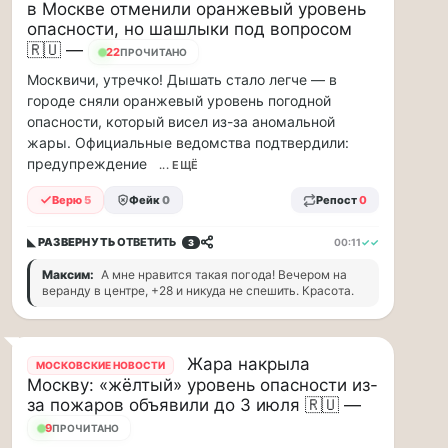
рублей
в Москве отменили оранжевый уровень
в…
опасности, но шашлыки под вопросом
🇷🇺 —
22
ПРОЧИТАНО
ВСК
Москвичи, утречко! Дышать стало легче — в
выплатила
городе сняли оранжевый уровень погодной
производителю
опасности, который висел из-за аномальной
упаковки
жары. Официальные ведомства подтвердили:
88
предупреждение
млн
... ЕЩЁ
рублей
Верю
5
Фейк
0
Репост
0
в
связи
◣ РАЗВЕРНУТЬ
ОТВЕТИТЬ
00:11
✓✓
с
3
повреждением
Максим:
А мне нравится такая погода! Вечером на
оборудования
веранду в центре, +28 и никуда не спешить. Красота.
Страховой
Дом
ВСК
Жара накрыла
выплатил
МОСКОВСКИЕ НОВОСТИ
Москву: «жёлтый» уровень опасности из-
ООО
за пожаров объявили до 3 июля 🇷🇺 —
ПТК
«Союз-
9
ПРОЧИТАНО
Полимер»