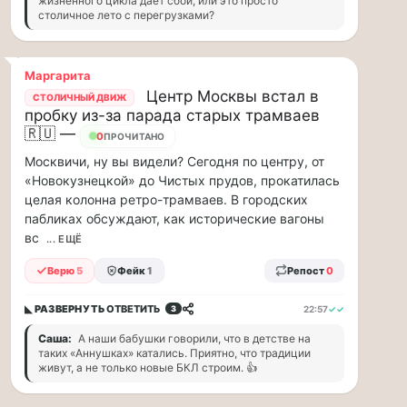
жизненного цикла дает сбои, или это просто
и
столичное лето с перегрузками?
дефицит
курьеров,
в
Маргарита
регионах
Центр Москвы встал в
СТОЛИЧНЫЙ ДВИЖ
коммунальщики
пробку из-за парада старых трамваев
нашли
🇷🇺 —
0
ПРОЧИТАНО
свой
«гениальный»
Москвичи, ну вы видели? Сегодня по центру, от
способ
«Новокузнецкой» до Чистых прудов, прокатилась
решать
целая колонна ретро-трамваев. В городских
проблемы
пабликах обсуждают, как исторические вагоны
с
вс
... ЕЩЁ
кадрами...
Верю
5
Фейк
1
Репост
0
Я
считаю,
◣ РАЗВЕРНУТЬ
ОТВЕТИТЬ
22:57
✓✓
3
что
Саша:
А наши бабушки говорили, что в детстве на
тепрь
таких «Аннушках» катались. Приятно, что традиции
живут, а не только новые БКЛ строим. 👍
нам
должны