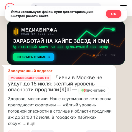
Последние
Москвичи.net
🔍
новости
🍪 Мы используем файлы куки для авторизации и
ОК
быстрой работы сайта.
—
и
обновления
Главный
МЕДИАБИРЖА
QUANTUM NODE v41
потока:
столичный
ЗАРАБОТАЙ НА ХАЙПЕ ЗВЕЗД И СМИ
🚀 СТАРТОВЫЙ БОНУС 50 000 ДЕМО-РУБЛЕЙ ПРИ ВХОДЕ
Друзья,
чат-
ORACLE LIVE
приглашаем
ОТКРЫТЬ СТАКАН ➔
мессенджер,
на
музыкальную
Заслуженный педагог
новости
Ливни в Москве не
прогулку
МОСКОВСКИЕ НОВОСТИ
уйдут до 15 июля: жёлтый уровень
по
и
опасности продлили 🇷🇺 —
5
Москве
ПРОЧИТАНО
инсайды
Чайковского!…
Здорово, москвичи! Наше неугомонное лето снова
преподносит сюрпризы — жёлтый уровень
Москвы
Друзья,
погодной опасности в столице и области продлили
приглашаем
аж до 21:00 12 июля. В городских пабликах
на
обсуж
... ЕЩЁ
музыкальную