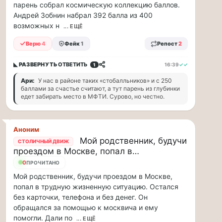
парень собрал космическую коллекцию баллов.
парке
«Сокольники»
Андрей Зобнин набрал 392 балла из 400
откроется
возможных н
... ЕЩЁ
«Капибара
Верю
4
Фейк
1
Репост
2
кафе».
Это
новое
◣ РАЗВЕРНУТЬ
ОТВЕТИТЬ
16:39
✓✓
1
уютное
Ари:
У нас в районе таких «стобалльников» и с 250
место
баллами за счастье считают, а тут парень из глубинки
рядом
едет забирать место в МФТИ. Сурово, но честно.
с
популярной
площадкой
Аноним
«Гайд
Мой родственник, будучи
СТОЛИЧНЫЙ ДВИЖ
Парк».
проездом в Москве, попал в…
Здесь
0
можно
ПРОЧИТАНО
провести
Мой родственник, будучи проездом в Москве,
время
попал в трудную жизненную ситуацию. Остался
всей
без карточки, телефона и без денег. Он
семьей
обращался за помощью к москвича и ему
и
помогли. Дали по
... ЕЩЁ