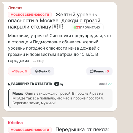
минут
Лепеня
Для
Желтый уровень
людей
МОСКОВСКИЕ НОВОСТИ
опасности в Москве: дожди с грозой
с
накрыли столицу 🇷🇺 —
сердечно-
23
ПРОЧИТАНО
сосудистыми
Москвичи, утречко! Синоптики предупредили, что
заболеваниями
в столице и Подмосковье объявлен желтый
жара
уровень погодной опасности из-за дождей с
—
грозами и порывистым ветром до 15 м/с. В
это
городских
... ЕЩЁ
дополнительная
нагрузка
Верю
5
Фейк
0
Репост
0
на
ор...
◣ РАЗВЕРНУТЬ
ОТВЕТИТЬ
00:15
✓✓
2
ВСК
Макс:
Опять эти дожди с грозой! В прошлый раз на
МКАДе так всё поплыло, что час в пробке простоял.
выплатила
Берегите тачки, мужики!
производителю
упаковки
88
Kristina
млн
Передышка от пекла:
МОСКОВСКИЕ НОВОСТИ