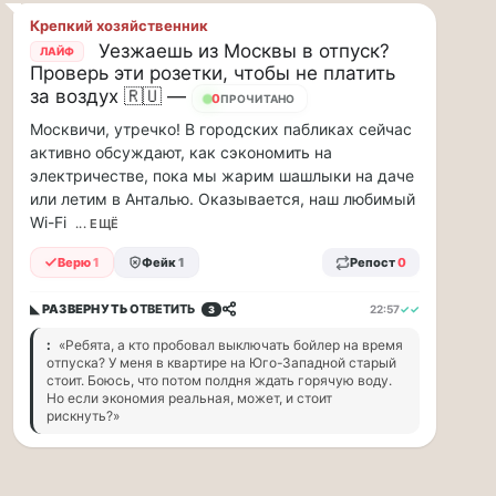
заправщики
Крепкий хозяйственник
чаевые…
Уезжаешь из Москвы в отпуск?
ЛАЙФ
Проверь эти розетки, чтобы не платить
Я
за воздух 🇷🇺 —
считаю,
0
ПРОЧИТАНО
что
Москвичи, утречко! В городских пабликах сейчас
тепрь
активно обсуждают, как сэкономить на
нам
электричестве, пока мы жарим шашлыки на даче
должны
или летим в Анталью. Оказывается, наш любимый
заправщики
Wi-Fi
... ЕЩЁ
чаевые
давать,
Верю
1
Фейк
1
Репост
0
потому,
что
◣ РАЗВЕРНУТЬ
ОТВЕТИТЬ
22:57
✓✓
3
с
такими
:
«Ребята, а кто пробовал выключать бойлер на время
отпуска? У меня в квартире на Юго-Западной старый
ценами
стоит. Боюсь, что потом полдня ждать горячую воду.
и
Но если экономия реальная, может, и стоит
проблемами,
рискнуть?»
отстояв
в
очередь