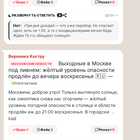
прогулку
Верю
3
Фейк
0
Репост
0
по
Москве
◣ РАЗВЕРНУТЬ
ОТВЕТИТЬ
22:11
✓✓
3
Чайковского!
Нат:
«Три дня дождей — это уже перебор. Но спасает
16.08
одно: хоть не +30, а то с кондиционерами вечно беда.
|
Ждём 15-го, обещают солнце!»
16:00
Петр
Ильич
Вероника Кастру
Чайковский
Выходные в Москве
—
МОСКОВСКИЕ НОВОСТИ
под ливнем: жёлтый уровень опасности
один
продлён до вечера воскресенья 🇷🇺 —
из
самых
7
ПРОЧИТАНО
исповедальных
Москвичи, доброе утро! Только выглянуло солнце,
русских
как синоптики снова нас огорчили — жёлтый
композиторов,
уровень погодной опасности в столице и области
чья
продлён аж до 21:00 воскресенья. В городски
...
музыка
ЕЩЁ
стала
ча...
Верю
5
Фейк
2
Репост
0
Терапевт