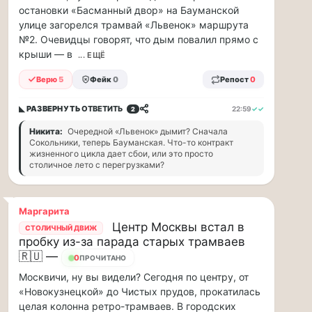
остановки «Басманный двор» на Бауманской
88
улице загорелся трамвай «Львенок» маршрута
млн
№2. Очевидцы говорят, что дым повалил прямо с
рублей
в
крыши — в
... ЕЩЁ
рамках
Верю
5
Фейк
0
Репост
0
договора
страхов...
◣ РАЗВЕРНУТЬ
ОТВЕТИТЬ
22:59
✓✓
2
1
Никита:
Очередной «Львенок» дымит? Сначала
августа
Сокольники, теперь Бауманская. Что-то контракт
в
жизненного цикла дает сбои, или это просто
столичное лето с перегрузками?
московском
парке
«Сокольники»
Маргарита
откроется
Центр Москвы встал в
СТОЛИЧНЫЙ ДВИЖ
«Капибара…
пробку из-за парада старых трамваев
🇷🇺 —
23
ПРОЧИТАНО
1
Москвичи, ну вы видели? Сегодня по центру, от
августа
в
«Новокузнецкой» до Чистых прудов, прокатилась
московском
целая колонна ретро-трамваев. В городских