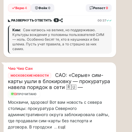
прогулку
по
Верю
4
Фейк
0
Репост
0
Москве
Чайковского!
◣ РАЗВЕРНУТЬ
ОТВЕТИТЬ
00:37
✓✓
3
16.08
Ким:
Сам катаюсь на велике, но поддерживаю.
|
Культуры вождения у половины пользователей СИМ
16:00
— ноль. Особенно бесят те, кто в наушниках и без
Петр
шлема. Пусть учат правила, а то страшно за них
Ильич
самих.
Чайковский
—
один
Чио Чио Сан
из
САО: «Серые» сим-
МОСКОВСКИЕ НОВОСТИ
самых
карты ушли в блокировку — прокуратура
исповедальных
навела порядок в сети 🇷🇺 —
русских
13
ПРОЧИТАНО
композиторов,
чья
Москвичи, здорово! Вот вам новость с севера
музыка
столицы: прокуратура Северного
стала
административного округа заблокировала сайты,
ча...
где продавали сим-карты без паспорта и
договора. В городски
... ЕЩЁ
Терапевт