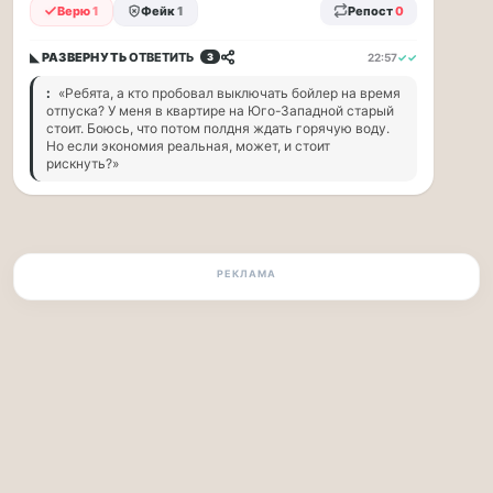
по...
Верю
1
Фейк
1
Репост
0
Москвичи,
◣ РАЗВЕРНУТЬ
ОТВЕТИТЬ
22:57
✓✓
3
привет!
:
«Ребята, а кто пробовал выключать бойлер на время
Пока
отпуска? У меня в квартире на Юго-Западной старый
мы
стоит. Боюсь, что потом полдня ждать горячую воду.
тут
Но если экономия реальная, может, и стоит
рискнуть?»
в
столице
обсуждаем…
Москвичи,
РЕКЛАМА
привет!
Пока
мы
тут
в
столице
обсуждаем
новые
тарифы,
электробусы