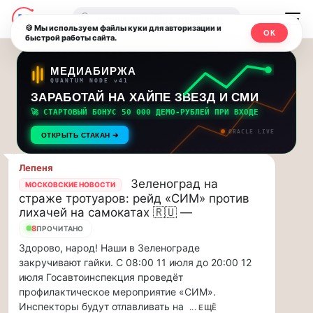
Последние
Москвичи.net
🔍
новости
🍪 Мы используем файлы куки для авторизации и
ОК
быстрой работы сайта.
—
и
обновления
Главный
МЕДИАБИРЖА
QUANTUM NODE v41
потока:
столичный
ЗАРАБОТАЙ НА ХАЙПЕ ЗВЕЗД И СМИ
🚀 СТАРТОВЫЙ БОНУС 50 000 ДЕМО-РУБЛЕЙ ПРИ ВХОДЕ
Друзья,
чат-
ORACLE LIVE
приглашаем
ОТКРЫТЬ СТАКАН ➔
мессенджер,
на
музыкальную
Лепеня
новости
Зеленоград на
прогулку
МОСКОВСКИЕ НОВОСТИ
страже тротуаров: рейд «СИМ» против
по
и
лихачей на самокатах 🇷🇺 —
Москве
8
инсайды
ПРОЧИТАНО
Чайковского!…
Здорово, народ! Наши в Зеленограде
Москвы
Друзья,
закручивают гайки. С 08:00 11 июля до 20:00 12
приглашаем
июля Госавтоинспекция проведёт
на
профилактическое мероприятие «СИМ».
музыкальную
Инспекторы будут отлавливать на
... ЕЩЁ