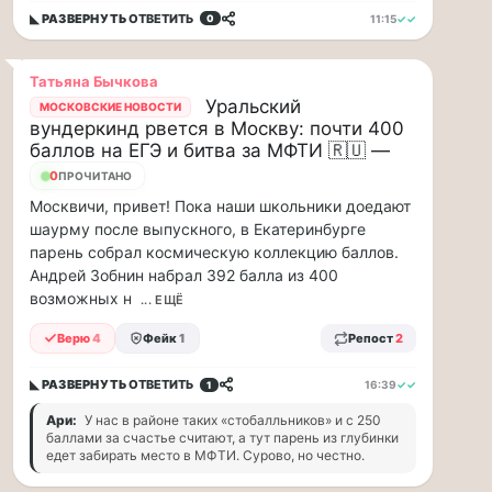
минут
◣ РАЗВЕРНУТЬ
ОТВЕТИТЬ
11:15
✓✓
0
Для
людей
с
Татьяна Бычкова
сердечно-
Уральский
МОСКОВСКИЕ НОВОСТИ
сосудистыми
вундеркинд рвется в Москву: почти 400
заболеваниями
баллов на ЕГЭ и битва за МФТИ 🇷🇺 —
жара
22
ПРОЧИТАНО
—
Москвичи, привет! Пока наши школьники доедают
это
шаурму после выпускного, в Екатеринбурге
дополнительная
парень собрал космическую коллекцию баллов.
нагрузка
Андрей Зобнин набрал 392 балла из 400
на
ор...
возможных н
... ЕЩЁ
Верю
4
Фейк
1
Репост
2
ВСК
выплатила
◣ РАЗВЕРНУТЬ
ОТВЕТИТЬ
16:39
✓✓
1
производителю
упаковки
Ари:
У нас в районе таких «стобалльников» и с 250
баллами за счастье считают, а тут парень из глубинки
88
едет забирать место в МФТИ. Сурово, но честно.
млн