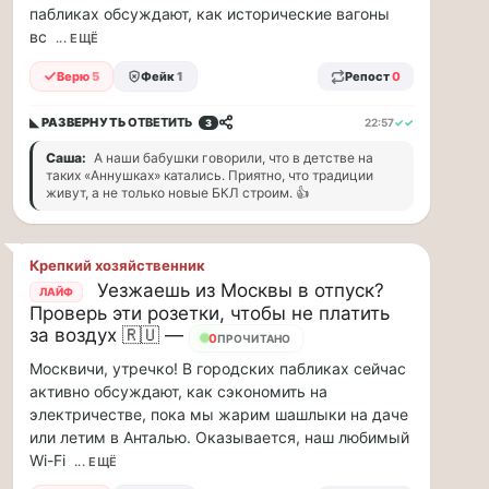
парке
пабликах обсуждают, как исторические вагоны
«Сокольники»
вс
... ЕЩЁ
откроется
«Капибара
Верю
5
Фейк
1
Репост
0
кафе».
Это
◣ РАЗВЕРНУТЬ
ОТВЕТИТЬ
22:57
✓✓
3
новое
Саша:
А наши бабушки говорили, что в детстве на
уютное
таких «Аннушках» катались. Приятно, что традиции
место
живут, а не только новые БКЛ строим. 👍
рядом
с
популярной
Крепкий хозяйственник
площадкой
Уезжаешь из Москвы в отпуск?
ЛАЙФ
«Гайд
Проверь эти розетки, чтобы не платить
Парк».
за воздух 🇷🇺 —
Здесь
21
ПРОЧИТАНО
можно
Москвичи, утречко! В городских пабликах сейчас
провести
активно обсуждают, как сэкономить на
время
электричестве, пока мы жарим шашлыки на даче
всей
или летим в Анталью. Оказывается, наш любимый
семьей
Wi-Fi
... ЕЩЁ
и