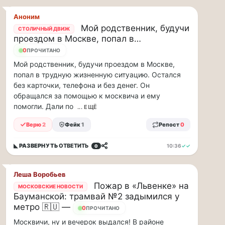
рублей
в…
Аноним
Мой родственник, будучи
СТОЛИЧНЫЙ ДВИЖ
ВСК
проездом в Москве, попал в…
выплатила
22
ПРОЧИТАНО
производителю
упаковки
Мой родственник, будучи проездом в Москве,
88
попал в трудную жизненную ситуацию. Остался
млн
без карточки, телефона и без денег. Он
рублей
обращался за помощью к москвича и ему
в
помогли. Дали по
... ЕЩЁ
связи
с
Верю
2
Фейк
1
Репост
0
повреждением
оборудования
◣ РАЗВЕРНУТЬ
ОТВЕТИТЬ
10:36
✓✓
0
Страховой
Дом
ВСК
Леша Воробьев
выплатил
Пожар в «Львенке» на
МОСКОВСКИЕ НОВОСТИ
ООО
Бауманской: трамвай №2 задымился у
ПТК
метро 🇷🇺 —
23
ПРОЧИТАНО
«Союз-
Москвичи, ну и вечерок выдался! В районе
Полимер»