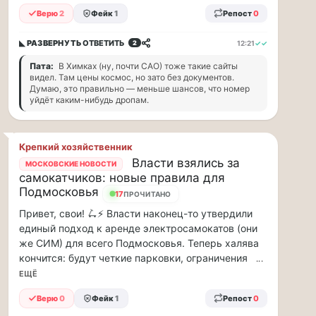
ВСК
Верю
2
Фейк
1
Репост
0
дал
◣ РАЗВЕРНУТЬ
ОТВЕТИТЬ
12:21
✓✓
2
совет
дачникам:
Пата:
В Химках (ну, почти САО) тоже такие сайты
видел. Там цены космос, но зато без документов.
«сердечникам»
Думаю, это правильно — меньше шансов, что номер
можно
уйдёт каким-нибудь дропам.
находится…
Терапевт
Крепкий хозяйственник
ВСК
Власти взялись за
МОСКОВСКИЕ НОВОСТИ
дал
самокатчиков: новые правила для
совет
Подмосковья
18
ПРОЧИТАНО
дачникам:
«сердечникам»
Привет, свои! 🛴⚡ Власти наконец-то утвердили
можно
единый подход к аренде электросамокатов (они
находится
же СИМ) для всего Подмосковья. Теперь халява
на
кончится: будут четкие парковки, ограничения
...
жаре
ЕЩЁ
не
более
Верю
0
Фейк
1
Репост
0
20