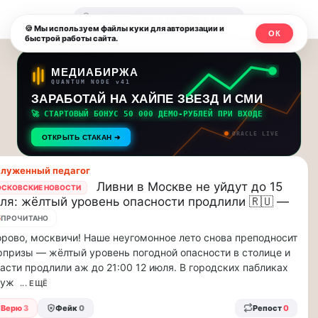
Москвичи.net
🔍
🍪 Мы используем файлы куки для авторизации и
ОК
быстрой работы сайта.
—
Главный
МЕДИАБИРЖА
QUANTUM NODE v41
столичный
ЗАРАБОТАЙ НА ХАЙПЕ ЗВЕЗД И СМИ
🚀 СТАРТОВЫЙ БОНУС 50 000 ДЕМО-РУБЛЕЙ ПРИ ВХОДЕ
чат-
ORACLE LIVE
ОТКРЫТЬ СТАКАН ➔
мессенджер,
луженный педагог
новости
Ливни в Москве не уйдут до 15
СКОВСКИЕ НОВОСТИ
ля: жёлтый уровень опасности продлили 🇷🇺 —
и
5
ПРОЧИТАНО
инсайды
рово, москвичи! Наше неугомонное лето снова преподносит
призы — жёлтый уровень погодной опасности в столице и
Москвы
асти продлили аж до 21:00 12 июля. В городских пабликах
суж
... ЕЩЁ
Верю
3
Фейк
0
Репост
0