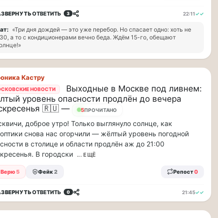
АЗВЕРНУТЬ
ОТВЕТИТЬ
22:11
✓✓
3
ат:
«Три дня дождей — это уже перебор. Но спасает одно: хоть не
30, а то с кондиционерами вечно беда. Ждём 15-го, обещают
олнце!»
оника Кастру
Выходные в Москве под ливнем:
СКОВСКИЕ НОВОСТИ
лтый уровень опасности продлён до вечера
скресенья 🇷🇺 —
5
ПРОЧИТАНО
квичи, доброе утро! Только выглянуло солнце, как
оптики снова нас огорчили — жёлтый уровень погодной
сности в столице и области продлён аж до 21:00
кресенья. В городски
... ЕЩЁ
Верю
5
Фейк
2
Репост
0
АЗВЕРНУТЬ
ОТВЕТИТЬ
21:45
✓✓
0