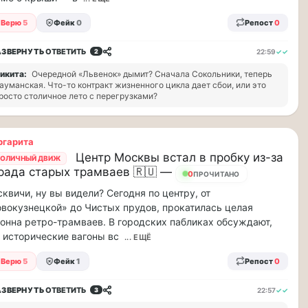
Верю
5
Фейк
0
Репост
0
АЗВЕРНУТЬ
ОТВЕТИТЬ
22:59
✓✓
2
икита:
Очередной «Львенок» дымит? Сначала Сокольники, теперь
ауманская. Что-то контракт жизненного цикла дает сбои, или это
росто столичное лето с перегрузками?
ргарита
Центр Москвы встал в пробку из-за
ОЛИЧНЫЙ ДВИЖ
рада старых трамваев 🇷🇺 —
0
ПРОЧИТАНО
квичи, ну вы видели? Сегодня по центру, от
вокузнецкой» до Чистых прудов, прокатилась целая
онна ретро-трамваев. В городских пабликах обсуждают,
 исторические вагоны вс
... ЕЩЁ
Верю
5
Фейк
1
Репост
0
АЗВЕРНУТЬ
ОТВЕТИТЬ
22:57
✓✓
3