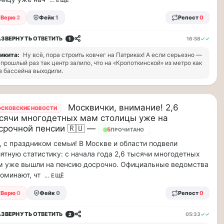
... ЕЩЁ
Верю
2
Фейк
1
Репост
0
АЗВЕРНУТЬ
ОТВЕТИТЬ
16:58
✓✓
1
икита:
Ну всё, пора строить ковчег на Патриках! А если серьезно —
 прошлый раз так центр залило, что на «Кропоткинской» из метро как
з бассейна выходили.
Москвички, внимание! 2,6
СКОВСКИЕ НОВОСТИ
сячи многодетных мам столицы уже на
срочной пенсии 🇷🇺 —
5
ПРОЧИТАНО
, с праздником семьи! В Москве и области подвели
ятную статистику: с начала года 2,6 тысячи многодетных
м уже вышли на пенсию досрочно. Официальные ведомства
оминают, чт
... ЕЩЁ
Верю
0
Фейк
0
Репост
0
АЗВЕРНУТЬ
ОТВЕТИТЬ
05:33
✓✓
2