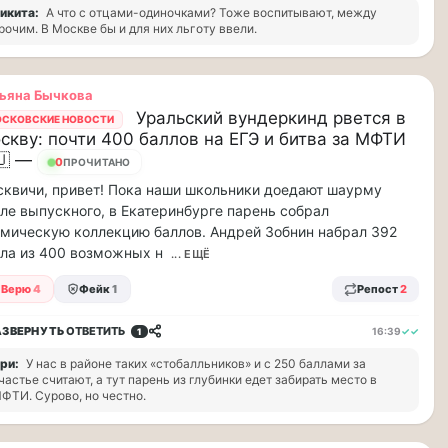
икита:
А что с отцами-одиночками? Тоже воспитывают, между
рочим. В Москве бы и для них льготу ввели.
ьяна Бычкова
Уральский вундеркинд рвется в
СКОВСКИЕ НОВОСТИ
скву: почти 400 баллов на ЕГЭ и битва за МФТИ
🇺 —
0
ПРОЧИТАНО
квичи, привет! Пока наши школьники доедают шаурму
ле выпускного, в Екатеринбурге парень собрал
мическую коллекцию баллов. Андрей Зобнин набрал 392
ла из 400 возможных н
... ЕЩЁ
Верю
4
Фейк
1
Репост
2
АЗВЕРНУТЬ
ОТВЕТИТЬ
16:39
✓✓
1
ри:
У нас в районе таких «стобалльников» и с 250 баллами за
частье считают, а тут парень из глубинки едет забирать место в
ФТИ. Сурово, но честно.