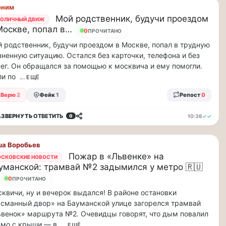
оним
Мой родственник, будучи проездом
ОЛИЧНЫЙ ДВИЖ
Москве, попал в…
0
ПРОЧИТАНО
 родственник, будучи проездом в Москве, попал в трудную
ненную ситуацию. Остался без карточки, телефона и без
ег. Он обращался за помощью к москвича и ему помогли.
и по
... ЕЩЁ
Верю
2
Фейк
1
Репост
0
АЗВЕРНУТЬ
ОТВЕТИТЬ
10:36
✓✓
0
а Воробьев
Пожар в «Львенке» на
СКОВСКИЕ НОВОСТИ
уманской: трамвай №2 задымился у метро 🇷🇺
0
ПРОЧИТАНО
квичи, ну и вечерок выдался! В районе остановки
сманный двор» на Бауманской улице загорелся трамвай
венок» маршрута №2. Очевидцы говорят, что дым повалил
ямо с крыши — в
... ЕЩЁ