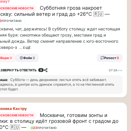
ламут
Субботняя гроза накроет
СКОВСКИЕ НОВОСТИ
скву: сильный ветер и град до +26°C 🇷🇺 —
10
ПРОЧИТАНО
квичи, чат, держитесь! В субботу столицу ждет настоящая
няя буря: синоптики обещают грозу, местами град и
ьный дождь. Ветер сменит направление с юго-восточного
северо-з
... ЕЩЁ
Верю
0
Фейк
2
Репост
0
АЗВЕРНУТЬ
ОТВЕТИТЬ
07:28
✓✓
3
аша:
Суббота — день дворников: листья опять всё забивают.
адеюсь, в центре хоть дренаж справится, а то на Неглинной опять
отоп будет.
оника Кастру
Москвичи, готовим зонты и
СКОВСКИЕ НОВОСТИ
пки: в столицу идёт грозовой фронт с градом до
0°С 🇷🇺 —
23
ПРОЧИТАНО