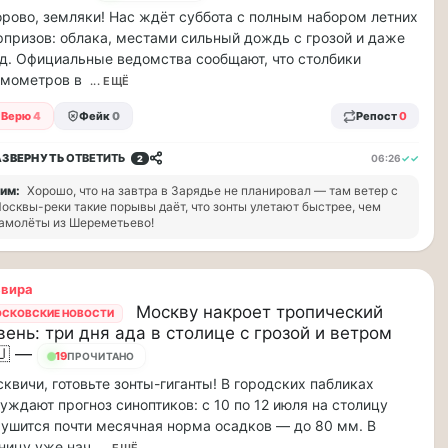
рово, земляки! Нас ждёт суббота с полным набором летних
призов: облака, местами сильный дождь с грозой и даже
д. Официальные ведомства сообщают, что столбики
рмометров в
... ЕЩЁ
Верю
4
Фейк
0
Репост
0
АЗВЕРНУТЬ
ОТВЕТИТЬ
06:26
✓✓
2
им:
Хорошо, что на завтра в Зарядье не планировал — там ветер с
осквы-реки такие порывы даёт, что зонты улетают быстрее, чем
амолёты из Шереметьево!
ьвира
Москву накроет тропический
СКОВСКИЕ НОВОСТИ
вень: три дня ада в столице с грозой и ветром
🇺 —
19
ПРОЧИТАНО
квичи, готовьте зонты-гиганты! В городских пабликах
уждают прогноз синоптиков: с 10 по 12 июля на столицу
ушится почти месячная норма осадков — до 80 мм. В
ницу уже нач