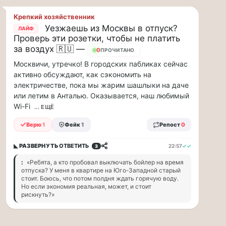
заправщики
чаевые…
Крепкий хозяйственник
Уезжаешь из Москвы в отпуск?
ЛАЙФ
Я
Проверь эти розетки, чтобы не платить
считаю,
за воздух 🇷🇺 —
21
ПРОЧИТАНО
что
Москвичи, утречко! В городских пабликах сейчас
тепрь
активно обсуждают, как сэкономить на
нам
электричестве, пока мы жарим шашлыки на даче
должны
заправщики
или летим в Анталью. Оказывается, наш любимый
чаевые
Wi-Fi
... ЕЩЁ
давать,
Верю
1
Фейк
1
Репост
0
потому,
что
с
◣ РАЗВЕРНУТЬ
ОТВЕТИТЬ
22:57
✓✓
3
такими
:
«Ребята, а кто пробовал выключать бойлер на время
ценами
отпуска? У меня в квартире на Юго-Западной старый
и
стоит. Боюсь, что потом полдня ждать горячую воду.
проблемами,
Но если экономия реальная, может, и стоит
рискнуть?»
отстояв
в
очередь