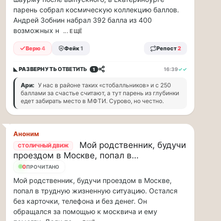
парке
парень собрал космическую коллекцию баллов.
«Сокольники»
Андрей Зобнин набрал 392 балла из 400
откроется
возможных н
... ЕЩЁ
«Капибара
кафе».
Верю
4
Фейк
1
Репост
2
Это
новое
◣ РАЗВЕРНУТЬ
ОТВЕТИТЬ
16:39
✓✓
1
уютное
место
Ари:
У нас в районе таких «стобалльников» и с 250
баллами за счастье считают, а тут парень из глубинки
рядом
едет забирать место в МФТИ. Сурово, но честно.
с
популярной
площадкой
«Гайд
Аноним
Парк».
Мой родственник, будучи
СТОЛИЧНЫЙ ДВИЖ
Здесь
проездом в Москве, попал в…
можно
6
ПРОЧИТАНО
провести
Мой родственник, будучи проездом в Москве,
время
попал в трудную жизненную ситуацию. Остался
всей
без карточки, телефона и без денег. Он
семьей
обращался за помощью к москвича и ему
и