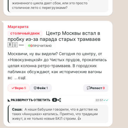
жизненного цикла дает сбои, или это просто
и
столичное лето с перегрузками?
дефицит
курьеров,
в
Маргарита
регионах
Центр Москвы встал в
коммунальщики
СТОЛИЧНЫЙ ДВИЖ
пробку из-за парада старых трамваев
нашли
🇷🇺 —
свой
17
ПРОЧИТАНО
«гениальный»
Москвичи, ну вы видели? Сегодня по центру, от
способ
«Новокузнецкой» до Чистых прудов, прокатилась
решать
целая колонна ретро-трамваев. В городских
проблемы
пабликах обсуждают, как исторические вагоны
с
вс
... ЕЩЁ
кадрами...
Верю
5
Фейк
1
Репост
0
Я
считаю,
◣ РАЗВЕРНУТЬ
ОТВЕТИТЬ
22:57
✓✓
3
что
Саша:
А наши бабушки говорили, что в детстве на
тепрь
таких «Аннушках» катались. Приятно, что традиции
нам
живут, а не только новые БКЛ строим. 👍
должны