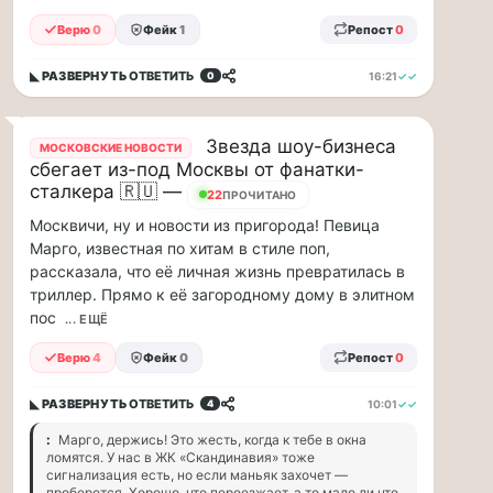
прогулку
по
Верю
0
Фейк
1
Репост
0
Москве
Чайковского!
◣ РАЗВЕРНУТЬ
ОТВЕТИТЬ
16:21
✓✓
0
16.08
|
16:00
Звезда шоу-бизнеса
МОСКОВСКИЕ НОВОСТИ
Петр
сбегает из-под Москвы от фанатки-
Ильич
сталкера 🇷🇺 —
22
ПРОЧИТАНО
Чайковский
Москвичи, ну и новости из пригорода! Певица
—
Марго, известная по хитам в стиле поп,
один
из
рассказала, что её личная жизнь превратилась в
самых
триллер. Прямо к её загородному дому в элитном
исповедальных
пос
... ЕЩЁ
русских
композиторов,
Верю
4
Фейк
0
Репост
0
чья
музыка
◣ РАЗВЕРНУТЬ
ОТВЕТИТЬ
10:01
✓✓
4
стала
:
Марго, держись! Это жесть, когда к тебе в окна
ча...
ломятся. У нас в ЖК «Скандинавия» тоже
сигнализация есть, но если маньяк захочет —
Терапевт
проберется. Хорошо, что переезжает, а то мало ли что.