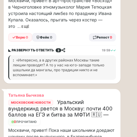
Москвичи, привет! В арт-пространстве «Восход»
88
в Черноголовке этномузыколог Мария Тетюцкая
млн
устроила настоящий ликбез по празднику Ивана
рублей
Купала. Оказалось, прыгать через костер —
в
это
... ЕЩЁ
рамках
договора
Верю
0
Фейк
0
Репост
0
страхов...
◣ РАЗВЕРНУТЬ
ОТВЕТИТЬ
19:59
✓✓
3
1
:
«Интересно, а в других районах Москвы такие
августа
лекции проводят? А то у нас на юго-западе только
в
шашлыки да мангалы, про традиции никто и не
московском
вспоминает.»
парке
«Сокольники»
Татьяна Бычкова
откроется
Уральский
«Капибара…
МОСКОВСКИЕ НОВОСТИ
вундеркинд рвется в Москву: почти 400
баллов на ЕГЭ и битва за МФТИ 🇷🇺 —
1
августа
11
ПРОЧИТАНО
в
Москвичи, привет! Пока наши школьники доедают
московском
шаурму после выпускного, в Екатеринбурге