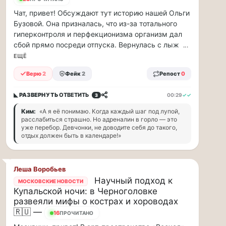
рублей
в…
Чат, привет! Обсуждают тут историю нашей Ольги
Бузовой. Она призналась, что из-за тотального
ВСК
гиперконтроля и перфекционизма организм дал
выплатила
сбой прямо посреди отпуска. Вернулась с лыж
...
производителю
ЕЩЁ
упаковки
88
Верю
2
Фейк
2
Репост
0
млн
рублей
◣ РАЗВЕРНУТЬ
ОТВЕТИТЬ
00:29
✓✓
3
в
Ким:
«А я её понимаю. Когда каждый шаг под лупой,
связи
расслабиться страшно. Но адреналин в горло — это
с
уже перебор. Девчонки, не доводите себя до такого,
повреждением
отдых должен быть в календаре!»
оборудования
Страховой
Дом
Леша Воробьев
ВСК
Научный подход к
МОСКОВСКИЕ НОВОСТИ
выплатил
Купальской ночи: в Черноголовке
ООО
развеяли мифы о кострах и хороводах
ПТК
🇷🇺 —
16
ПРОЧИТАНО
«Союз-
Полимер»