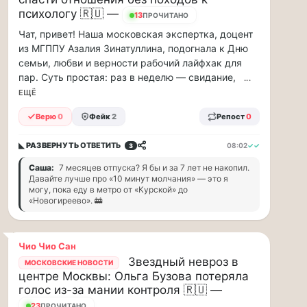
минут
психологу 🇷🇺 —
13
ПРОЧИТАНО
Для
Чат, привет! Наша московская экспертка, доцент
людей
из МГППУ Азалия Зинатуллина, подогнала к Дню
с
сердечно-
семьи, любви и верности рабочий лайфхак для
сосудистыми
пар. Суть простая: раз в неделю — свидание,
...
заболеваниями
ЕЩЁ
жара
—
Верю
0
Фейк
2
Репост
0
это
дополнительная
◣ РАЗВЕРНУТЬ
ОТВЕТИТЬ
08:02
✓✓
3
нагрузка
Саша:
7 месяцев отпуска? Я бы и за 7 лет не накопил.
на
Давайте лучше про «10 минут молчания» — это я
ор...
могу, пока еду в метро от «Курской» до
«Новогиреево». 🚋
ВСК
выплатила
производителю
Чио Чио Сан
упаковки
Звездный невроз в
МОСКОВСКИЕ НОВОСТИ
центре Москвы: Ольга Бузова потеряла
88
голос из-за мании контроля 🇷🇺 —
млн
24
ПРОЧИТАНО