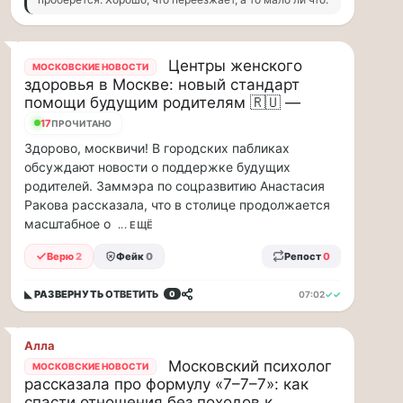
ВСК
дал
совет
Центры женского
МОСКОВСКИЕ НОВОСТИ
дачникам:
здоровья в Москве: новый стандарт
«сердечникам»
помощи будущим родителям 🇷🇺 —
можно
17
ПРОЧИТАНО
находится…
Здорово, москвичи! В городских пабликах
обсуждают новости о поддержке будущих
Терапевт
родителей. Заммэра по соцразвитию Анастасия
ВСК
Ракова рассказала, что в столице продолжается
дал
масштабное о
... ЕЩЁ
совет
дачникам:
Верю
2
Фейк
0
Репост
0
«сердечникам»
можно
◣ РАЗВЕРНУТЬ
ОТВЕТИТЬ
07:02
✓✓
0
находится
на
жаре
Алла
не
Московский психолог
МОСКОВСКИЕ НОВОСТИ
более
рассказала про формулу «7–7–7»: как
20
спасти отношения без походов к