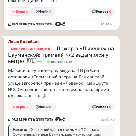
помогли. Дали по
по...
... ЕЩЁ
Верю
2
Фейк
1
Репост
0
Москвичи,
привет!
◣ РАЗВЕРНУТЬ
ОТВЕТИТЬ
10:36
✓✓
0
Пока
мы
тут
Леша Воробьев
в
Пожар в «Львенке» на
МОСКОВСКИЕ НОВОСТИ
столице
Бауманской: трамвай №2 задымился у
метро 🇷🇺 —
обсуждаем…
6
ПРОЧИТАНО
Москвичи, ну и вечерок выдался! В районе
Москвичи,
остановки «Басманный двор» на Бауманской
привет!
улице загорелся трамвай «Львенок» маршрута
Пока
№2. Очевидцы говорят, что дым повалил прямо с
мы
крыши — в
... ЕЩЁ
тут
в
Верю
5
Фейк
0
Репост
0
столице
обсуждаем
◣ РАЗВЕРНУТЬ
ОТВЕТИТЬ
22:59
✓✓
2
новые
тарифы,
Никита:
Очередной «Львенок» дымит? Сначала
Сокольники, теперь Бауманская. Что-то контракт
электробусы