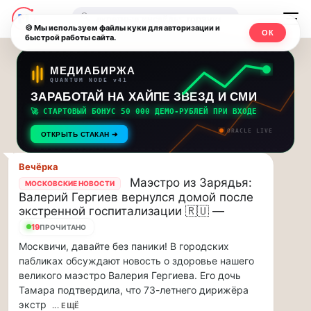
Последние
Москвичи.net
🔍
новости
🍪 Мы используем файлы куки для авторизации и
ОК
быстрой работы сайта.
—
и
обновления
Главный
МЕДИАБИРЖА
QUANTUM NODE v41
потока:
столичный
ЗАРАБОТАЙ НА ХАЙПЕ ЗВЕЗД И СМИ
🚀 СТАРТОВЫЙ БОНУС 50 000 ДЕМО-РУБЛЕЙ ПРИ ВХОДЕ
Друзья,
чат-
ORACLE LIVE
приглашаем
ОТКРЫТЬ СТАКАН ➔
мессенджер,
на
музыкальную
Вечёрка
новости
Маэстро из Зарядья:
прогулку
МОСКОВСКИЕ НОВОСТИ
Валерий Гергиев вернулся домой после
по
и
экстренной госпитализации 🇷🇺 —
Москве
19
инсайды
ПРОЧИТАНО
Чайковского!…
Москвичи, давайте без паники! В городских
Москвы
Друзья,
пабликах обсуждают новость о здоровье нашего
приглашаем
великого маэстро Валерия Гергиева. Его дочь
на
Тамара подтвердила, что 73-летнего дирижёра
музыкальную
экстр
... ЕЩЁ