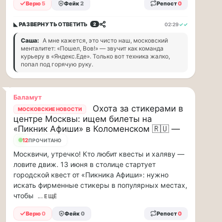
прогулку
Верю
5
Фейк
2
Репост
0
по
Москве
◣ РАЗВЕРНУТЬ
ОТВЕТИТЬ
02:29
✓✓
2
Чайковского!
Саша:
А мне кажется, это чисто наш, московский
16.08
менталитет: «Пошел, Вов!» — звучит как команда
|
курьеру в «Яндекс.Еде». Только вот техника жалко,
16:00
попал под горячую руку.
Петр
Ильич
Чайковский
Баламут
—
Охота за стикерами в
МОСКОВСКИЕ НОВОСТИ
один
центре Москвы: ищем билеты на
из
«Пикник Афиши» в Коломенском 🇷🇺 —
самых
12
ПРОЧИТАНО
исповедальных
русских
Москвичи, утречко! Кто любит квесты и халяву —
композиторов,
ловите движ. 13 июня в столице стартует
чья
городской квест от «Пикника Афиши»: нужно
музыка
искать фирменные стикеры в популярных местах,
стала
чтобы
... ЕЩЁ
ча...
Верю
0
Фейк
0
Репост
0
Терапевт