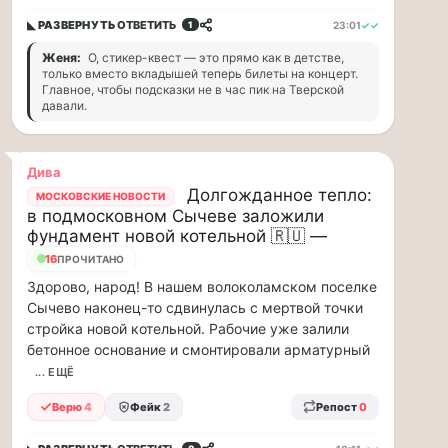
ВСК
◣ РАЗВЕРНУТЬ
ОТВЕТИТЬ
23:01
✓✓
1
дал
Женя:
О, стикер-квест — это прямо как в детстве,
совет
только вместо вкладышей теперь билеты на концерт.
дачникам:
Главное, чтобы подсказки не в час пик на Тверской
давали.
«сердечникам»
можно
находится…
Дива
Долгожданное тепло:
МОСКОВСКИЕ НОВОСТИ
Терапевт
в подмосковном Сычеве заложили
ВСК
фундамент новой котельной 🇷🇺 —
дал
совет
16
ПРОЧИТАНО
дачникам:
Здорово, народ! В нашем волоколамском поселке
«сердечникам»
Сычево наконец-то сдвинулась с мертвой точки
можно
стройка новой котельной. Рабочие уже залили
находится
бетонное основание и смонтировали арматурный
на
... ЕЩЁ
жаре
не
Верю
4
Фейк
2
Репост
0
более
20