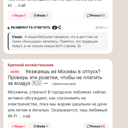
парке
вс
... ЕЩЁ
«Сокольники»
откроется
Верю
5
Фейк
1
Репост
0
«Капибара
кафе».
◣ РАЗВЕРНУТЬ
ОТВЕТИТЬ
22:57
✓✓
3
Это
Саша:
А наши бабушки говорили, что в детстве на
новое
таких «Аннушках» катались. Приятно, что традиции
уютное
живут, а не только новые БКЛ строим. 👍
место
рядом
с
Крепкий хозяйственник
популярной
Уезжаешь из Москвы в отпуск?
площадкой
ЛАЙФ
Проверь эти розетки, чтобы не платить
«Гайд
за воздух 🇷🇺 —
Парк».
0
ПРОЧИТАНО
Здесь
Москвичи, утречко! В городских пабликах сейчас
можно
активно обсуждают, как сэкономить на
провести
электричестве, пока мы жарим шашлыки на даче
время
или летим в Анталью. Оказывается, наш любимый
всей
Wi-Fi
... ЕЩЁ
семьей
и
Верю
1
Фейк
1
Репост
0