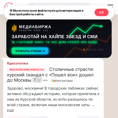
Последние
Москвичи.net
🔍
новости
🍪 Мы используем файлы куки для авторизации и
ОК
быстрой работы сайта.
—
и
обновления
Главный
МЕДИАБИРЖА
QUANTUM NODE v41
потока:
столичный
ЗАРАБОТАЙ НА ХАЙПЕ ЗВЕЗД И СМИ
🚀 СТАРТОВЫЙ БОНУС 50 000 ДЕМО-РУБЛЕЙ ПРИ ВХОДЕ
Друзья,
чат-
ORACLE LIVE
приглашаем
ОТКРЫТЬ СТАКАН ➔
мессенджер,
на
музыкальную
Красоточка
новости
Столичные страсти:
прогулку
МОСКОВСКИЕ НОВОСТИ
курский скандал с «Пошел вон» дошел
по
и
до Москвы 🇷🇺 —
6
Москве
ПРОЧИТАНО
инсайды
Чайковского!…
Здорово, москвичи! В городских пабликах сейчас
активно обсуждают историю, которая прилетела к
Москвы
Друзья,
нам из Курской области, но echo разошлось по
приглашаем
всей стране, включая наши московские чаты
...
на
ЕЩЁ
музыкальную