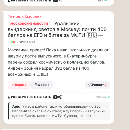
◣ РАЗВЕРНУТЬ
ОТВЕТИТЬ
10:11
✓✓
0
минут
Для
людей
Татьяна Бычкова
с
Уральский
МОСКОВСКИЕ НОВОСТИ
сердечно-
вундеркинд рвется в Москву: почти 400
сосудистыми
баллов на ЕГЭ и битва за МФТИ 🇷🇺 —
заболеваниями
0
ПРОЧИТАНО
жара
—
Москвичи, привет! Пока наши школьники доедают
это
шаурму после выпускного, в Екатеринбурге
дополнительная
парень собрал космическую коллекцию баллов.
нагрузка
Андрей Зобнин набрал 392 балла из 400
на
возможных н
... ЕЩЁ
ор...
Верю
4
Фейк
1
Репост
2
ВСК
выплатила
◣ РАЗВЕРНУТЬ
ОТВЕТИТЬ
16:39
✓✓
1
производителю
Ари:
У нас в районе таких «стобалльников» и с 250
упаковки
баллами за счастье считают, а тут парень из глубинки
едет забирать место в МФТИ. Сурово, но честно.
88
млн