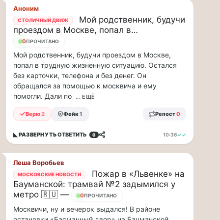
рублей
Аноним
в…
Мой родственник, будучи
СТОЛИЧНЫЙ ДВИЖ
проездом в Москве, попал в…
ВСК
выплатила
0
ПРОЧИТАНО
производителю
Мой родственник, будучи проездом в Москве,
упаковки
попал в трудную жизненную ситуацию. Остался
88
без карточки, телефона и без денег. Он
млн
обращался за помощью к москвича и ему
рублей
помогли. Дали по
... ЕЩЁ
в
связи
Верю
2
Фейк
1
Репост
0
с
повреждением
◣ РАЗВЕРНУТЬ
ОТВЕТИТЬ
10:36
✓✓
0
оборудования
Страховой
Дом
Леша Воробьев
ВСК
Пожар в «Львенке» на
МОСКОВСКИЕ НОВОСТИ
выплатил
Бауманской: трамвай №2 задымился у
ООО
метро 🇷🇺 —
0
ПРОЧИТАНО
ПТК
«Союз-
Москвичи, ну и вечерок выдался! В районе
Полимер»
остановки «Басманный двор» на Бауманской