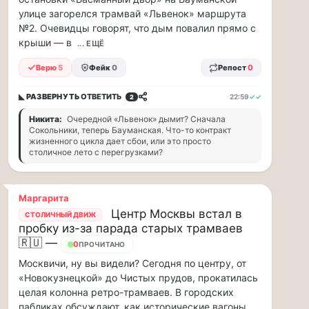
88
улице загорелся трамвай «Львенок» маршрута
млн
№2. Очевидцы говорят, что дым повалил прямо с
рублей
крыши — в
... ЕЩЁ
в
рамках
Верю
5
Фейк
0
Репост
0
договора
страхов...
◣ РАЗВЕРНУТЬ
ОТВЕТИТЬ
22:59
✓✓
2
Никита:
Очередной «Львенок» дымит? Сначала
1
Сокольники, теперь Бауманская. Что-то контракт
августа
жизненного цикла дает сбои, или это просто
в
столичное лето с перегрузками?
московском
парке
Маргарита
«Сокольники»
Центр Москвы встал в
СТОЛИЧНЫЙ ДВИЖ
откроется
пробку из-за парада старых трамваев
«Капибара…
🇷🇺 —
0
ПРОЧИТАНО
1
Москвичи, ну вы видели? Сегодня по центру, от
августа
«Новокузнецкой» до Чистых прудов, прокатилась
в
целая колонна ретро-трамваев. В городских
московском
пабликах обсуждают, как исторические вагоны