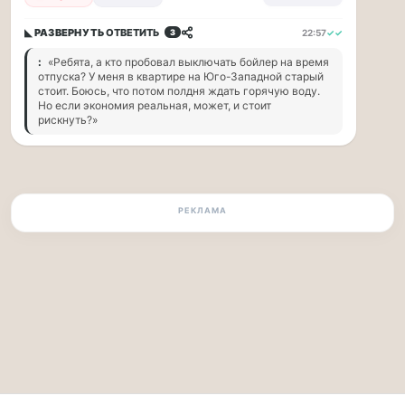
по...
◣ РАЗВЕРНУТЬ
ОТВЕТИТЬ
22:57
✓✓
3
Москвичи,
привет!
:
«Ребята, а кто пробовал выключать бойлер на время
отпуска? У меня в квартире на Юго-Западной старый
Пока
стоит. Боюсь, что потом полдня ждать горячую воду.
мы
Но если экономия реальная, может, и стоит
тут
рискнуть?»
в
столице
обсуждаем…
РЕКЛАМА
Москвичи,
привет!
Пока
мы
тут
в
столице
обсуждаем
новые
тарифы,
электробусы