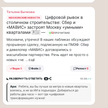
рублей
в…
Татьяна Бычкова
ВСК
Цифровой рывок в
МОСКОВСКИЕ НОВОСТИ
выплатила
столичном строительстве: Сбер и
производителю
«МАВИС» застроят Москву «умными»
упаковки
кварталами 🇷🇺 —
12
ПРОЧИТАНО
88
Москвичи, утречко! В наших пабликах обсуждают
млн
прорывную сделку, подписанную на ПМЭФ: Сбер
рублей
в
и девелопер «МАВИС» договорились о
связи
масштабном партнерстве. Речь идет не просто о
с
новых «че
... ЕЩЁ
повреждением
оборудования
Верю
5
Фейк
2
Репост
0
Страховой
Дом
◣ РАЗВЕРНУТЬ
ОТВЕТИТЬ
16:48
✓✓
3
ВСК
Ари:
Ребята, вы бы лучше за метро в новые кварталы
выплатил
взялись, а не за ИИ в подъездах. Добираться до
ООО
работы два часа — вот где «цифровая
ПТК
трансформация» нужна!
«Союз-
Полимер»