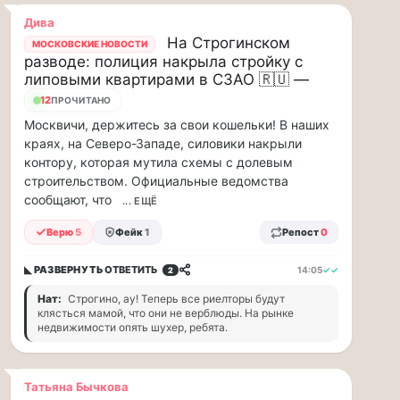
88
Дива
млн
На Строгинском
МОСКОВСКИЕ НОВОСТИ
рублей
разводе: полиция накрыла стройку с
в
липовыми квартирами в СЗАО 🇷🇺 —
рамках
12
ПРОЧИТАНО
договора
страхов...
Москвичи, держитесь за свои кошельки! В наших
краях, на Северо-Западе, силовики накрыли
1
контору, которая мутила схемы с долевым
августа
строительством. Официальные ведомства
в
сообщают, что
... ЕЩЁ
московском
Верю
5
Фейк
1
Репост
0
парке
«Сокольники»
◣ РАЗВЕРНУТЬ
ОТВЕТИТЬ
14:05
✓✓
2
откроется
Нат:
Строгино, ау! Теперь все риелторы будут
«Капибара…
клясться мамой, что они не верблюды. На рынке
недвижимости опять шухер, ребята.
1
августа
в
Татьяна Бычкова
московском