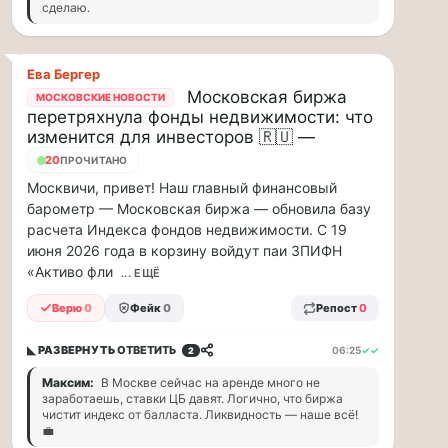
сделаю.
минут
Для
людей
с
Ева Бергеp
сердечно-
Московская биржа
МОСКОВСКИЕ НОВОСТИ
сосудистыми
перетряхнула фонды недвижимости: что
заболеваниями
изменится для инвесторов 🇷🇺 —
жара
20
ПРОЧИТАНО
—
Москвичи, привет! Наш главный финансовый
это
барометр — Московская биржа — обновила базу
дополнительная
расчета Индекса фондов недвижимости. С 19
нагрузка
июня 2026 года в корзину войдут паи ЗПИФН
на
ор...
«Активо фли
... ЕЩЁ
Верю
0
Фейк
0
Репост
0
ВСК
выплатила
◣ РАЗВЕРНУТЬ
ОТВЕТИТЬ
06:25
✓✓
2
производителю
упаковки
Максим:
В Москве сейчас на аренде много не
заработаешь, ставки ЦБ давят. Логично, что биржа
88
чистит индекс от балласта. Ликвидность — наше всё!
млн
💼