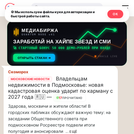
Последние
Москвичи.net
🔍
новости
🍪 Мы используем файлы куки для авторизации и
ОК
быстрой работы сайта.
—
и
обновления
Главный
МЕДИАБИРЖА
QUANTUM NODE v41
потока:
столичный
ЗАРАБОТАЙ НА ХАЙПЕ ЗВЕЗД И СМИ
🚀 СТАРТОВЫЙ БОНУС 50 000 ДЕМО-РУБЛЕЙ ПРИ ВХОДЕ
Друзья,
чат-
ORACLE LIVE
приглашаем
ОТКРЫТЬ СТАКАН ➔
мессенджер,
на
музыкальную
Скоморох
новости
Владельцам
прогулку
МОСКОВСКИЕ НОВОСТИ
недвижимости в Подмосковье: новая
по
и
кадастровая оценка ударит по карману с
Москве
2027 года 🇷🇺 —
17
инсайды
ПРОЧИТАНО
Чайковского!…
Здарова, москвичи и жители области! В
Москвы
Друзья,
городских пабликах обсуждают важную тему: на
приглашаем
заседании Общественного совета при
на
подмосковном Росреестре подвели итоги
музыкальную
полугодия и анонсировали
... ЕЩЁ