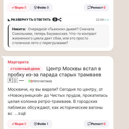
и
Верю
5
Фейк
0
Репост
0
дефицит
курьеров,
◣ РАЗВЕРНУТЬ
ОТВЕТИТЬ
22:59
✓✓
2
в
регионах
Никита:
Очередной «Львенок» дымит? Сначала
коммунальщики
Сокольники, теперь Бауманская. Что-то контракт
жизненного цикла дает сбои, или это просто
нашли
столичное лето с перегрузками?
свой
«гениальный»
способ
Маргарита
решать
проблемы
Центр Москвы встал в
СТОЛИЧНЫЙ ДВИЖ
с
пробку из-за парада старых трамваев
кадрами...
🇷🇺 —
0
ПРОЧИТАНО
Москвичи, ну вы видели? Сегодня по центру, от
Я
«Новокузнецкой» до Чистых прудов, прокатилась
считаю,
целая колонна ретро-трамваев. В городских
что
пабликах обсуждают, как исторические вагоны
тепрь
вс
... ЕЩЁ
нам
должны
Верю
5
Фейк
1
Репост
0