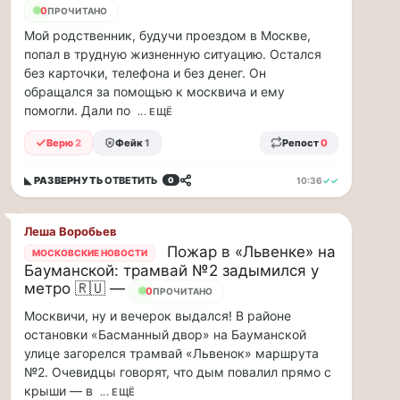
по...
0
ПРОЧИТАНО
Мой родственник, будучи проездом в Москве,
Москвичи,
попал в трудную жизненную ситуацию. Остался
привет!
без карточки, телефона и без денег. Он
Пока
обращался за помощью к москвича и ему
мы
помогли. Дали по
... ЕЩЁ
тут
в
Верю
2
Фейк
1
Репост
0
столице
обсуждаем…
◣ РАЗВЕРНУТЬ
ОТВЕТИТЬ
10:36
✓✓
0
Москвичи,
Леша Воробьев
привет!
Пожар в «Львенке» на
Пока
МОСКОВСКИЕ НОВОСТИ
Бауманской: трамвай №2 задымился у
мы
метро 🇷🇺 —
тут
0
ПРОЧИТАНО
в
Москвичи, ну и вечерок выдался! В районе
столице
остановки «Басманный двор» на Бауманской
обсуждаем
улице загорелся трамвай «Львенок» маршрута
новые
№2. Очевидцы говорят, что дым повалил прямо с
тарифы,
крыши — в
... ЕЩЁ
электробусы