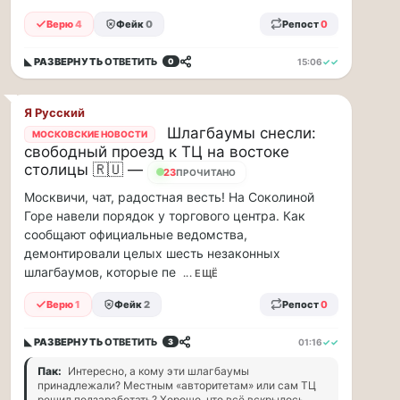
прогулку
по
Верю
4
Фейк
0
Репост
0
Москве
Чайковского!
◣ РАЗВЕРНУТЬ
ОТВЕТИТЬ
15:06
✓✓
0
16.08
|
16:00
Я Русский
Петр
Шлагбаумы снесли:
МОСКОВСКИЕ НОВОСТИ
Ильич
свободный проезд к ТЦ на востоке
Чайковский
столицы 🇷🇺 —
23
ПРОЧИТАНО
—
Москвичи, чат, радостная весть! На Соколиной
один
Горе навели порядок у торгового центра. Как
из
сообщают официальные ведомства,
самых
демонтировали целых шесть незаконных
исповедальных
шлагбаумов, которые пе
русских
... ЕЩЁ
композиторов,
Верю
1
Фейк
2
Репост
0
чья
музыка
◣ РАЗВЕРНУТЬ
ОТВЕТИТЬ
01:16
✓✓
3
стала
ча...
Пак:
Интересно, а кому эти шлагбаумы
принадлежали? Местным «авторитетам» или сам ТЦ
Терапевт
решил подзаработать? Хорошо, что всё вскрылось.