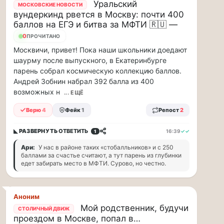
Уральский
парке
МОСКОВСКИЕ НОВОСТИ
вундеркинд рвется в Москву: почти 400
«Сокольники»
баллов на ЕГЭ и битва за МФТИ 🇷🇺 —
откроется
«Капибара
0
ПРОЧИТАНО
кафе».
Москвичи, привет! Пока наши школьники доедают
Это
шаурму после выпускного, в Екатеринбурге
новое
парень собрал космическую коллекцию баллов.
уютное
Андрей Зобнин набрал 392 балла из 400
место
возможных н
... ЕЩЁ
рядом
с
Верю
4
Фейк
1
Репост
2
популярной
площадкой
◣ РАЗВЕРНУТЬ
ОТВЕТИТЬ
16:39
✓✓
1
«Гайд
Парк».
Ари:
У нас в районе таких «стобалльников» и с 250
Здесь
баллами за счастье считают, а тут парень из глубинки
едет забирать место в МФТИ. Сурово, но честно.
можно
провести
время
всей
Аноним
семьей
Мой родственник, будучи
СТОЛИЧНЫЙ ДВИЖ
и
проездом в Москве, попал в…