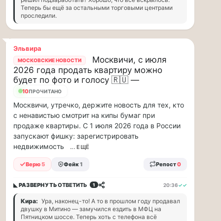
Теперь бы ещё за остальными торговыми центрами
ВСК
проследили.
дал
совет
дачникам:
Эльвира
«сердечникам»
Москвичи, с июля
МОСКОВСКИЕ НОВОСТИ
можно
2026 года продать квартиру можно
находится…
будет по фото и голосу 🇷🇺 —
10
ПРОЧИТАНО
Терапевт
Москвичи, утречко, держите новость для тех, кто
ВСК
с ненавистью смотрит на кипы бумаг при
дал
продаже квартиры. С 1 июля 2026 года в России
совет
запускают фишку: зарегистрировать
дачникам:
недвижимость
... ЕЩЁ
«сердечникам»
можно
Верю
5
Фейк
1
Репост
0
находится
на
◣ РАЗВЕРНУТЬ
ОТВЕТИТЬ
20:36
✓✓
1
жаре
не
Кира:
Ура, наконец-то! А то в прошлом году продавал
более
двушку в Митино — замучился ездить в МФЦ на
20
Пятницком шоссе. Теперь хоть с телефона всё