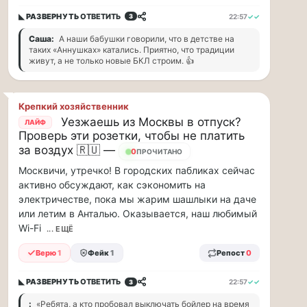
заправщики
◣ РАЗВЕРНУТЬ
ОТВЕТИТЬ
22:57
✓✓
3
чаевые…
Саша:
А наши бабушки говорили, что в детстве на
Я
таких «Аннушках» катались. Приятно, что традиции
живут, а не только новые БКЛ строим. 👍
считаю,
что
тепрь
нам
Крепкий хозяйственник
должны
Уезжаешь из Москвы в отпуск?
ЛАЙФ
заправщики
Проверь эти розетки, чтобы не платить
чаевые
за воздух 🇷🇺 —
0
ПРОЧИТАНО
давать,
Москвичи, утречко! В городских пабликах сейчас
потому,
что
активно обсуждают, как сэкономить на
с
электричестве, пока мы жарим шашлыки на даче
такими
или летим в Анталью. Оказывается, наш любимый
ценами
Wi-Fi
... ЕЩЁ
и
проблемами,
Верю
1
Фейк
1
Репост
0
отстояв
в
◣ РАЗВЕРНУТЬ
ОТВЕТИТЬ
22:57
✓✓
3
очередь
:
«Ребята, а кто пробовал выключать бойлер на время