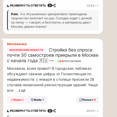
минут
◣ РАЗВЕРНУТЬ
ОТВЕТИТЬ
13:03
✓✓
2
Для
людей
Ким:
А в «Кузьминках» декоративно-прикладное
творчество залетает на ура. Соседка ходит с дочкой
с
на лепку — говорят, и бесплатно, и материалы дают.
сердечно-
Москва, держи планку!
сосудистыми
заболеваниями
жара
Москвичка
—
Стройка без спроса:
это
МОСКОВСКИЕ НОВОСТИ
почти 30 самостроев прикрыли в Москве
дополнительная
с начала года 🇷🇺 —
нагрузка
24
ПРОЧИТАНО
на
Москвичи, всем привет! В городских пабликах
ор...
обсуждают свежие цифры от Госинспекции по
недвижимости: с января в столице пресекли 28
ВСК
случаев незаконной реконструкции зданий. Чаще
выплатила
все
... ЕЩЁ
производителю
упаковки
Верю
2
Фейк
1
Репост
0
88
млн
◣ РАЗВЕРНУТЬ
ОТВЕТИТЬ
05:37
✓✓
2