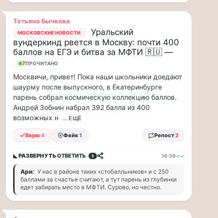
парке
«Сокольники»
Татьяна Бычкова
откроется
Уральский
МОСКОВСКИЕ НОВОСТИ
«Капибара
вундеркинд рвется в Москву: почти 400
кафе».
баллов на ЕГЭ и битва за МФТИ 🇷🇺 —
Это
новое
7
ПРОЧИТАНО
уютное
Москвичи, привет! Пока наши школьники доедают
место
шаурму после выпускного, в Екатеринбурге
рядом
парень собрал космическую коллекцию баллов.
с
Андрей Зобнин набрал 392 балла из 400
популярной
возможных н
... ЕЩЁ
площадкой
«Гайд
Верю
4
Фейк
1
Репост
2
Парк».
Здесь
◣ РАЗВЕРНУТЬ
ОТВЕТИТЬ
16:39
✓✓
1
можно
провести
Ари:
У нас в районе таких «стобалльников» и с 250
баллами за счастье считают, а тут парень из глубинки
время
едет забирать место в МФТИ. Сурово, но честно.
всей
семьей
и