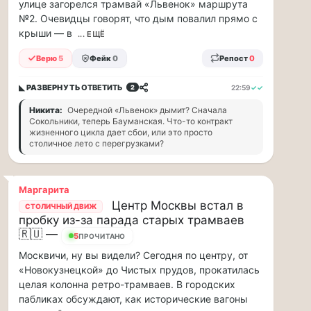
улице загорелся трамвай «Львенок» маршрута
и
№2. Очевидцы говорят, что дым повалил прямо с
дефицит
крыши — в
... ЕЩЁ
курьеров,
в
Верю
5
Фейк
0
Репост
0
регионах
коммунальщики
◣ РАЗВЕРНУТЬ
ОТВЕТИТЬ
22:59
✓✓
2
нашли
свой
Никита:
Очередной «Львенок» дымит? Сначала
Сокольники, теперь Бауманская. Что-то контракт
«гениальный»
жизненного цикла дает сбои, или это просто
способ
столичное лето с перегрузками?
решать
проблемы
с
Маргарита
кадрами...
Центр Москвы встал в
СТОЛИЧНЫЙ ДВИЖ
Я
пробку из-за парада старых трамваев
🇷🇺 —
считаю,
5
ПРОЧИТАНО
что
Москвичи, ну вы видели? Сегодня по центру, от
тепрь
«Новокузнецкой» до Чистых прудов, прокатилась
нам
целая колонна ретро-трамваев. В городских
должны
пабликах обсуждают, как исторические вагоны