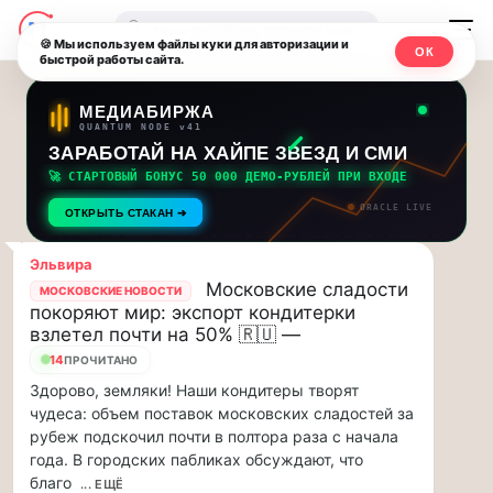
Последние
Москвичи.net
🔍
новости
🍪 Мы используем файлы куки для авторизации и
ОК
быстрой работы сайта.
—
и
обновления
Главный
МЕДИАБИРЖА
QUANTUM NODE v41
потока:
столичный
ЗАРАБОТАЙ НА ХАЙПЕ ЗВЕЗД И СМИ
🚀 СТАРТОВЫЙ БОНУС 50 000 ДЕМО-РУБЛЕЙ ПРИ ВХОДЕ
Друзья,
чат-
ORACLE LIVE
приглашаем
ОТКРЫТЬ СТАКАН ➔
мессенджер,
на
музыкальную
Эльвира
новости
Московские сладости
прогулку
МОСКОВСКИЕ НОВОСТИ
покоряют мир: экспорт кондитерки
по
и
взлетел почти на 50% 🇷🇺 —
Москве
14
инсайды
ПРОЧИТАНО
Чайковского!…
Здорово, земляки! Наши кондитеры творят
Москвы
Друзья,
чудеса: объем поставок московских сладостей за
приглашаем
рубеж подскочил почти в полтора раза с начала
на
года. В городских пабликах обсуждают, что
музыкальную
благо
... ЕЩЁ