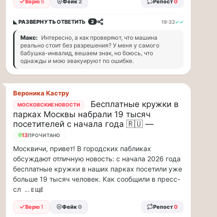
Верю
5
Фейк
2
Репост
0
ВСК
дал
◣ РАЗВЕРНУТЬ
ОТВЕТИТЬ
19:32
✓✓
2
совет
Макс:
Интересно, а как проверяют, что машина
дачникам:
реально стоит без разрешения? У меня у самого
бабушка-инвалид, вешаем знак, но боюсь, что
«сердечникам»
однажды и мою эвакуируют по ошибке.
можно
находится…
Вероника Кастру
Терапевт
Бесплатные кружки в
МОСКОВСКИЕ НОВОСТИ
ВСК
парках Москвы набрали 19 тысяч
дал
посетителей с начала года 🇷🇺 —
совет
дачникам:
13
ПРОЧИТАНО
«сердечникам»
Москвичи, привет! В городских пабликах
можно
обсуждают отличную новость: с начала 2026 года
находится
бесплатные кружки в наших парках посетили уже
на
больше 19 тысяч человек. Как сообщили в пресс-
жаре
сл
... ЕЩЁ
не
более
Верю
1
Фейк
0
Репост
0
20