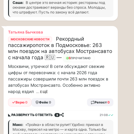
рублей
Саша:
В центре это вечная история: рестораны под
в…
окнами достраивают веранды без спроса. Молодцы,
что штрафуют. Пусть по закону всё делают.
ВСК
выплатила
производителю
Татьяна Бычкова
упаковки
Рекордный
МОСКОВСКИЕ НОВОСТИ
88
пассажиропоток в Подмосковье: 263
млн
млн поездок на автобусах Мострансавто
рублей
с начала года 🇷🇺 —
6
ПРОЧИТАНО
в
Москвичи, утречко! В сети обсуждают свежие
связи
цифры от перевозчика: с начала 2026 года
с
пассажиры совершили почти 263 млн поездок в
повреждением
автобусах Мострансавто. Особенно активно
оборудования
Страховой
народ ездил
... ЕЩЁ
Дом
Верю
0
Фейк
0
Репост
0
ВСК
выплатил
ООО
◣ РАЗВЕРНУТЬ
ОТВЕТИТЬ
21:08
✓✓
3
ПТК
Макс:
«Тройка» в области рулит! Удобно: приехал в
«Союз-
Москву, пересел на метро — и карта одна. Только бы
Полимер»