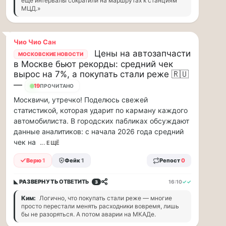
ещё интервалы сократили на маршрутах к станциям
88
МЦД.»
млн
рублей
в
Чио Чио Сан
рамках
Цены на автозапчасти
МОСКОВСКИЕ НОВОСТИ
договора
в Москве бьют рекорды: средний чек
страхов...
вырос на 7%, а покупать стали реже 🇷🇺
—
19
ПРОЧИТАНО
1
Москвичи, утречко! Поделюсь свежей
августа
статистикой, которая ударит по карману каждого
в
автомобилиста. В городских пабликах обсуждают
московском
данные аналитиков: с начала 2026 года средний
парке
чек на
... ЕЩЁ
«Сокольники»
откроется
Верю
1
Фейк
1
Репост
0
«Капибара…
◣ РАЗВЕРНУТЬ
ОТВЕТИТЬ
16:10
✓✓
3
1
Ким:
Логично, что покупать стали реже — многие
августа
просто перестали менять расходники вовремя, лишь
в
бы не разоряться. А потом аварии на МКАДе.
московском