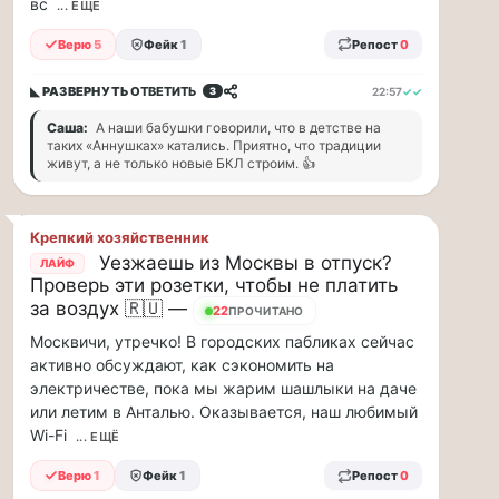
вс
заправщики
... ЕЩЁ
чаевые…
Верю
5
Фейк
1
Репост
0
Я
◣ РАЗВЕРНУТЬ
ОТВЕТИТЬ
22:57
✓✓
3
считаю,
что
Саша:
А наши бабушки говорили, что в детстве на
тепрь
таких «Аннушках» катались. Приятно, что традиции
живут, а не только новые БКЛ строим. 👍
нам
должны
заправщики
чаевые
Крепкий хозяйственник
давать,
Уезжаешь из Москвы в отпуск?
ЛАЙФ
потому,
Проверь эти розетки, чтобы не платить
что
за воздух 🇷🇺 —
22
ПРОЧИТАНО
с
Москвичи, утречко! В городских пабликах сейчас
такими
активно обсуждают, как сэкономить на
ценами
электричестве, пока мы жарим шашлыки на даче
и
проблемами,
или летим в Анталью. Оказывается, наш любимый
отстояв
Wi-Fi
... ЕЩЁ
в
Верю
1
Фейк
1
Репост
0
очередь