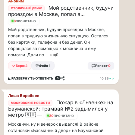
по...
Аноним
Мой родственник, будучи
СТОЛИЧНЫЙ ДВИЖ
Москвичи,
проездом в Москве, попал в…
привет!
8
ПРОЧИТАНО
Пока
Мой родственник, будучи проездом в Москве,
мы
попал в трудную жизненную ситуацию. Остался
тут
без карточки, телефона и без денег. Он
в
обращался за помощью к москвича и ему
столице
помогли. Дали по
... ЕЩЁ
обсуждаем…
Верю
2
Фейк
1
Репост
0
Москвичи,
◣ РАЗВЕРНУТЬ
ОТВЕТИТЬ
10:36
✓✓
0
привет!
Пока
мы
Леша Воробьев
тут
Пожар в «Львенке» на
МОСКОВСКИЕ НОВОСТИ
в
Бауманской: трамвай №2 задымился у
столице
метро 🇷🇺 —
обсуждаем
20
ПРОЧИТАНО
новые
Москвичи, ну и вечерок выдался! В районе
тарифы,
остановки «Басманный двор» на Бауманской
электробусы