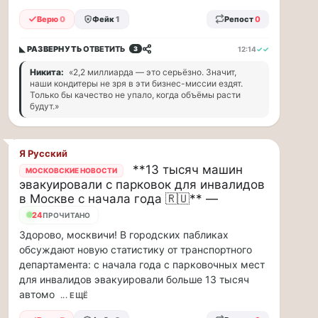
прогулку
по
Верю
0
Фейк
1
Репост
0
Москве
Чайковского!
◣ РАЗВЕРНУТЬ
ОТВЕТИТЬ
12:14
✓✓
3
16.08
Никита:
«2,2 миллиарда — это серьёзно. Значит,
|
наши кондитеры не зря в эти бизнес-миссии ездят.
16:00
Только бы качество не упало, когда объёмы расти
Петр
будут.»
Ильич
Чайковский
—
Я Русский
один
**13 тысяч машин
МОСКОВСКИЕ НОВОСТИ
из
эвакуировали с парковок для инвалидов
самых
в Москве с начала года 🇷🇺** —
исповедальных
24
ПРОЧИТАНО
русских
композиторов,
Здорово, москвичи! В городских пабликах
чья
обсуждают новую статистику от транспортного
музыка
департамента: с начала года с парковочных мест
стала
для инвалидов эвакуировали больше 13 тысяч
ча...
автомо
... ЕЩЁ
Терапевт