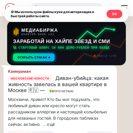
Последние
Москвичи.net
🔍
новости
🍪 Мы используем файлы куки для авторизации и
ОК
быстрой работы сайта.
—
и
обновления
Главный
МЕДИАБИРЖА
QUANTUM NODE v41
потока:
столичный
ЗАРАБОТАЙ НА ХАЙПЕ ЗВЕЗД И СМИ
🚀 СТАРТОВЫЙ БОНУС 50 000 ДЕМО-РУБЛЕЙ ПРИ ВХОДЕ
Друзья,
чат-
ORACLE LIVE
приглашаем
ОТКРЫТЬ СТАКАН ➔
мессенджер,
на
музыкальную
Камераман
новости
Диван-убийца: какая
прогулку
МОСКОВСКИЕ НОВОСТИ
живность завелась в вашей квартире в
по
и
Москве 🇷🇺 —
8
Москве
ПРОЧИТАНО
инсайды
Чайковского!…
Москвичи, привет! Кто бы мог подумать, что
любимый диван или кресло могут стать
Москвы
Друзья,
рассадником аллергии и настоящей колыбелью
приглашаем
для незваных гостей. В городских пабликах
на
сейчас активно
... ЕЩЁ
музыкальную