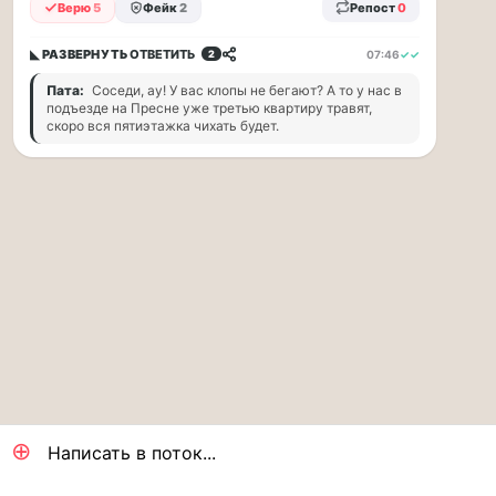
прогулку
Верю
5
Фейк
2
Репост
0
по
Москве
◣ РАЗВЕРНУТЬ
ОТВЕТИТЬ
07:46
✓✓
2
Чайковского!
Пата:
Соседи, ау! У вас клопы не бегают? А то у нас в
16.08
подъезде на Пресне уже третью квартиру травят,
|
скоро вся пятиэтажка чихать будет.
16:00
Петр
Ильич
Чайковский
—
один
из
самых
исповедальных
русских
композиторов,
чья
музыка
стала
⊕
ча...
Написать в поток...
Терапевт