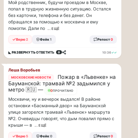
по...
Мой родственник, будучи проездом в Москве,
попал в трудную жизненную ситуацию. Остался
Москвичи,
без карточки, телефона и без денег. Он
привет!
обращался за помощью к москвича и ему
Пока
помогли. Дали по
... ЕЩЁ
мы
Верю
2
Фейк
1
Репост
0
тут
в
◣ РАЗВЕРНУТЬ
ОТВЕТИТЬ
10:36
✓✓
0
столице
обсуждаем…
Леша Воробьев
Москвичи,
Пожар в «Львенке» на
МОСКОВСКИЕ НОВОСТИ
привет!
Бауманской: трамвай №2 задымился у
Пока
метро 🇷🇺 —
12
ПРОЧИТАНО
мы
Москвичи, ну и вечерок выдался! В районе
тут
остановки «Басманный двор» на Бауманской
в
улице загорелся трамвай «Львенок» маршрута
столице
обсуждаем
№2. Очевидцы говорят, что дым повалил прямо с
новые
крыши — в
... ЕЩЁ
тарифы,
Верю
5
Фейк
0
Репост
0
электробусы