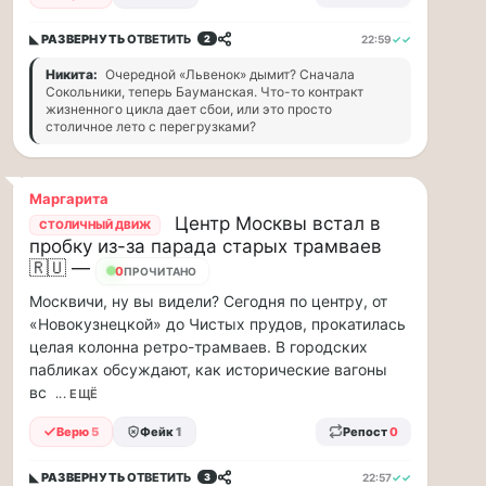
и
дефицит
◣ РАЗВЕРНУТЬ
ОТВЕТИТЬ
22:59
✓✓
2
курьеров,
Никита:
Очередной «Львенок» дымит? Сначала
в
Сокольники, теперь Бауманская. Что-то контракт
регионах
жизненного цикла дает сбои, или это просто
коммунальщики
столичное лето с перегрузками?
нашли
свой
«гениальный»
Маргарита
способ
Центр Москвы встал в
СТОЛИЧНЫЙ ДВИЖ
решать
пробку из-за парада старых трамваев
проблемы
🇷🇺 —
16
ПРОЧИТАНО
с
кадрами...
Москвичи, ну вы видели? Сегодня по центру, от
«Новокузнецкой» до Чистых прудов, прокатилась
Я
целая колонна ретро-трамваев. В городских
считаю,
пабликах обсуждают, как исторические вагоны
что
вс
... ЕЩЁ
тепрь
Верю
5
Фейк
1
Репост
0
нам
должны
◣ РАЗВЕРНУТЬ
ОТВЕТИТЬ
22:57
✓✓
3