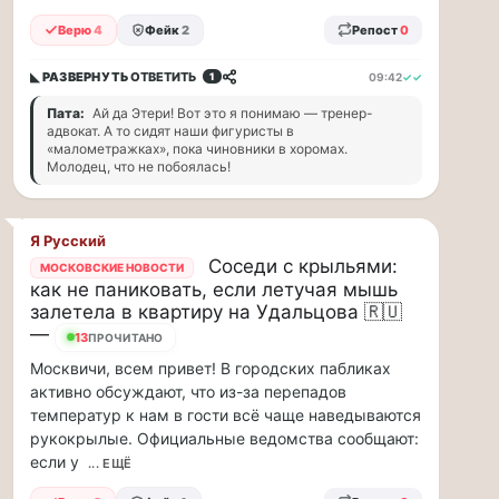
прогулку
по
Верю
4
Фейк
2
Репост
0
Москве
Чайковского!
◣ РАЗВЕРНУТЬ
ОТВЕТИТЬ
09:42
✓✓
1
16.08
Пата:
Ай да Этери! Вот это я понимаю — тренер-
|
адвокат. А то сидят наши фигуристы в
16:00
«малометражках», пока чиновники в хоромах.
Петр
Молодец, что не побоялась!
Ильич
Чайковский
—
Я Русский
один
Соседи с крыльями:
МОСКОВСКИЕ НОВОСТИ
из
как не паниковать, если летучая мышь
самых
залетела в квартиру на Удальцова 🇷🇺
исповедальных
—
12
ПРОЧИТАНО
русских
композиторов,
Москвичи, всем привет! В городских пабликах
чья
активно обсуждают, что из-за перепадов
музыка
температур к нам в гости всё чаще наведываются
стала
рукокрылые. Официальные ведомства сообщают:
ча...
если у
... ЕЩЁ
Терапевт