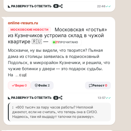
минут
◣ РАЗВЕРНУТЬ
ОТВЕТИТЬ
22:46
✓✓
0
Для
людей
с
online-resurs.ru
сердечно-
Московская «гостья»
МОСКОВСКИЕ НОВОСТИ
сосудистыми
из Кузнечиков устроила склад в чужой
заболеваниями
квартире 🇷🇺 —
21
ПРОЧИТАНО
жара
—
Москвичи, ну вы видели, что творится? Пьяная
это
дама из столицы заявилась в подмосковный
дополнительная
Подольск, в микрорайон Кузнечики, и решила, что
нагрузка
чужие ботинки у двери — это подарок судьбы.
на
На
... ЕЩЁ
ор...
Верю
0
Фейк
2
Репост
0
ВСК
выплатила
◣ РАЗВЕРНУТЬ
ОТВЕТИТЬ
13:57
✓✓
3
производителю
:
«600 тысяч за пару часов работы? Неплохой
упаковки
джекпот, если не считать, что теперь она в СИЗО.
Надеюсь, там ей выдадут тапочки по размеру».
88
млн