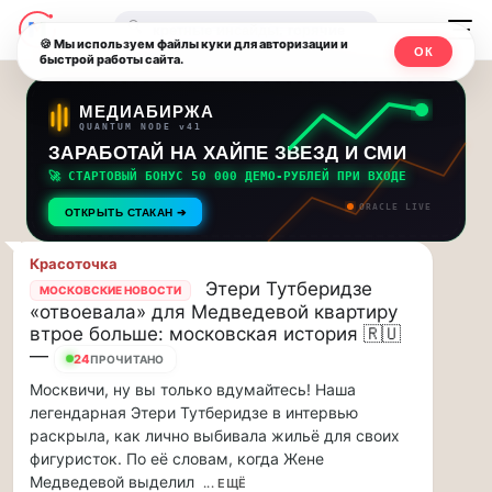
Последние
Москвичи.net
🔍
новости
🍪 Мы используем файлы куки для авторизации и
ОК
быстрой работы сайта.
—
и
обновления
Главный
МЕДИАБИРЖА
QUANTUM NODE v41
потока:
столичный
ЗАРАБОТАЙ НА ХАЙПЕ ЗВЕЗД И СМИ
🚀 СТАРТОВЫЙ БОНУС 50 000 ДЕМО-РУБЛЕЙ ПРИ ВХОДЕ
Друзья,
чат-
ORACLE LIVE
приглашаем
ОТКРЫТЬ СТАКАН ➔
мессенджер,
на
музыкальную
Красоточка
новости
Этери Тутберидзе
прогулку
МОСКОВСКИЕ НОВОСТИ
«отвоевала» для Медведевой квартиру
по
и
втрое больше: московская история 🇷🇺
Москве
—
24
инсайды
ПРОЧИТАНО
Чайковского!…
Москвичи, ну вы только вдумайтесь! Наша
Москвы
Друзья,
легендарная Этери Тутберидзе в интервью
приглашаем
раскрыла, как лично выбивала жильё для своих
на
фигуристок. По её словам, когда Жене
музыкальную
Медведевой выделил
... ЕЩЁ