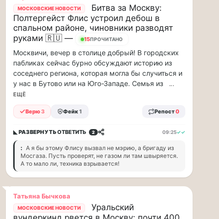
Битва за Москву:
88
МОСКОВСКИЕ НОВОСТИ
Полтергейст Флис устроил дебош в
млн
спальном районе, чиновники разводят
рублей
руками 🇷🇺 —
в
15
ПРОЧИТАНО
рамках
Москвичи, вечер в столице добрый! В городских
договора
пабликах сейчас бурно обсуждают историю из
страхов...
соседнего региона, которая могла бы случиться и
у нас в Бутово или на Юго-Западе. Семья из
...
1
ЕЩЁ
августа
в
Верю
3
Фейк
1
Репост
0
московском
парке
◣ РАЗВЕРНУТЬ
ОТВЕТИТЬ
09:25
✓✓
2
«Сокольники»
:
А я бы этому Флису вызвал не мэрию, а бригаду из
откроется
Мосгаза. Пусть проверят, не газом ли там швыряется.
А то мало ли, техника взрывается!
«Капибара…
1
августа
Татьяна Бычкова
в
Уральский
МОСКОВСКИЕ НОВОСТИ
московском
вундеркинд рвется в Москву: почти 400