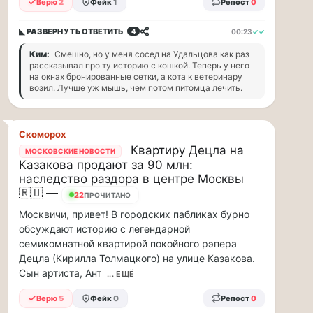
Верю
2
Фейк
1
Репост
0
ВСК
дал
◣ РАЗВЕРНУТЬ
ОТВЕТИТЬ
00:23
✓✓
4
совет
Ким:
Смешно, но у меня сосед на Удальцова как раз
дачникам:
рассказывал про ту историю с кошкой. Теперь у него
на окнах бронированные сетки, а кота к ветеринару
«сердечникам»
возил. Лучше уж мышь, чем потом питомца лечить.
можно
находится…
Скоморох
Терапевт
Квартиру Децла на
МОСКОВСКИЕ НОВОСТИ
ВСК
Казакова продают за 90 млн:
дал
наследство раздора в центре Москвы
совет
🇷🇺 —
дачникам:
23
ПРОЧИТАНО
«сердечникам»
Москвичи, привет! В городских пабликах бурно
можно
обсуждают историю с легендарной
находится
семикомнатной квартирой покойного рэпера
на
Децла (Кирилла Толмацкого) на улице Казакова.
жаре
Сын артиста, Ант
... ЕЩЁ
не
более
Верю
5
Фейк
0
Репост
0
20