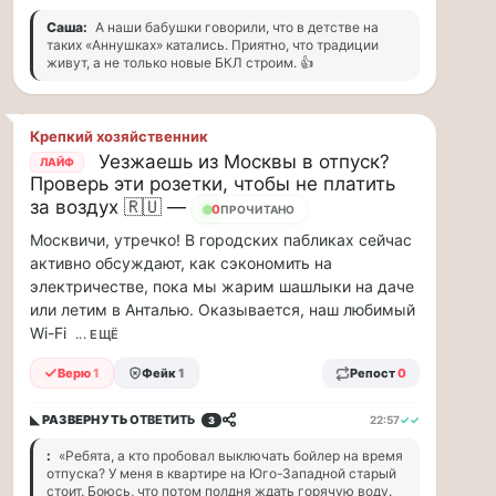
заправщики
Саша:
А наши бабушки говорили, что в детстве на
чаевые…
таких «Аннушках» катались. Приятно, что традиции
живут, а не только новые БКЛ строим. 👍
Я
считаю,
что
Крепкий хозяйственник
тепрь
Уезжаешь из Москвы в отпуск?
ЛАЙФ
нам
Проверь эти розетки, чтобы не платить
должны
за воздух 🇷🇺 —
заправщики
15
ПРОЧИТАНО
чаевые
Москвичи, утречко! В городских пабликах сейчас
давать,
активно обсуждают, как сэкономить на
потому,
электричестве, пока мы жарим шашлыки на даче
что
или летим в Анталью. Оказывается, наш любимый
с
Wi-Fi
... ЕЩЁ
такими
ценами
Верю
1
Фейк
1
Репост
0
и
проблемами,
◣ РАЗВЕРНУТЬ
ОТВЕТИТЬ
22:57
✓✓
3
отстояв
в
:
«Ребята, а кто пробовал выключать бойлер на время
отпуска? У меня в квартире на Юго-Западной старый
очередь
стоит. Боюсь, что потом полдня ждать горячую воду.