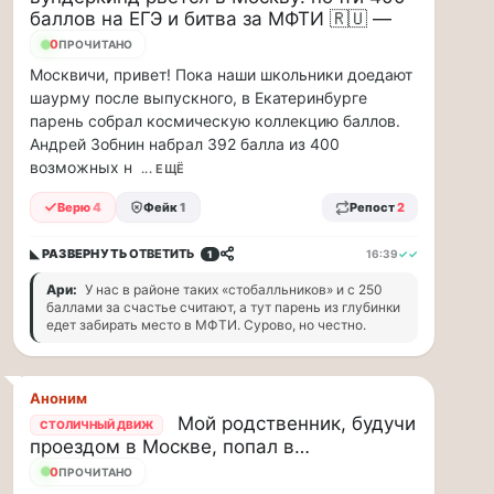
парке
баллов на ЕГЭ и битва за МФТИ 🇷🇺 —
«Сокольники»
24
ПРОЧИТАНО
откроется
Москвичи, привет! Пока наши школьники доедают
«Капибара
шаурму после выпускного, в Екатеринбурге
кафе».
парень собрал космическую коллекцию баллов.
Это
новое
Андрей Зобнин набрал 392 балла из 400
уютное
возможных н
... ЕЩЁ
место
Верю
4
Фейк
1
Репост
2
рядом
с
популярной
◣ РАЗВЕРНУТЬ
ОТВЕТИТЬ
16:39
✓✓
1
площадкой
Ари:
У нас в районе таких «стобалльников» и с 250
«Гайд
баллами за счастье считают, а тут парень из глубинки
Парк».
едет забирать место в МФТИ. Сурово, но честно.
Здесь
можно
провести
Аноним
время
Мой родственник, будучи
СТОЛИЧНЫЙ ДВИЖ
всей
проездом в Москве, попал в…
семьей
24
и
ПРОЧИТАНО