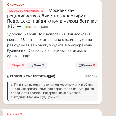
рублей
Скоморох
в…
Москвичка-
МОСКОВСКИЕ НОВОСТИ
рецидивистка обчистила квартиру в
ВСК
Подольске, найдя ключ в чужом ботинке
выплатила
🇷🇺 —
производителю
17
ПРОЧИТАНО
упаковки
Здорово, народ! Ну и новость из Подмосковья:
88
пьяная 28-летняя жительница столицы, уже не
млн
раз судимая за кражи, учудила в микрорайоне
рублей
Кузнечики. Она зашла в подъезд босиком, в
в
одних
... ЕЩЁ
связи
с
Верю
0
Фейк
2
Репост
0
повреждением
оборудования
◣ РАЗВЕРНУТЬ
ОТВЕТИТЬ
08:36
✓✓
1
Страховой
Дом
:
Типичная история: ключи под ковриком или в обуви
— это как приглашение для воров. У нас на Бутырской
ВСК
соседка так телефон потеряла, пока в магазин
выплатил
выходила. Москва, будь умнее!
ООО
ПТК
«Союз-
Сергей S
Полимер»