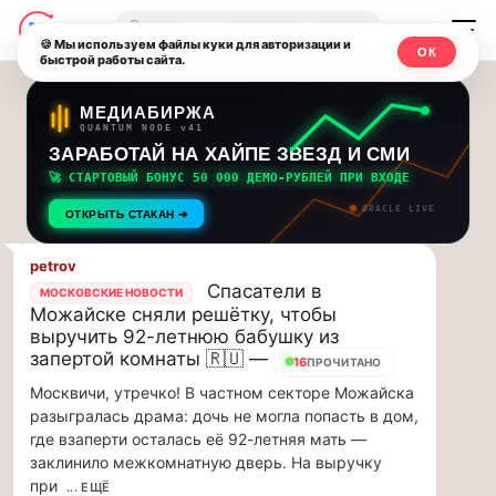
Последние
Москвичи.net
🔍
новости
🍪 Мы используем файлы куки для авторизации и
ОК
быстрой работы сайта.
—
и
обновления
Главный
МЕДИАБИРЖА
QUANTUM NODE v41
потока:
столичный
ЗАРАБОТАЙ НА ХАЙПЕ ЗВЕЗД И СМИ
🚀 СТАРТОВЫЙ БОНУС 50 000 ДЕМО-РУБЛЕЙ ПРИ ВХОДЕ
Друзья,
чат-
ORACLE LIVE
приглашаем
ОТКРЫТЬ СТАКАН ➔
мессенджер,
на
музыкальную
petrov
новости
Спасатели в
прогулку
МОСКОВСКИЕ НОВОСТИ
Можайске сняли решётку, чтобы
по
и
выручить 92-летнюю бабушку из
Москве
запертой комнаты 🇷🇺 —
16
инсайды
ПРОЧИТАНО
Чайковского!…
Москвичи, утречко! В частном секторе Можайска
Москвы
Друзья,
разыгралась драма: дочь не могла попасть в дом,
приглашаем
где взаперти осталась её 92-летняя мать —
на
заклинило межкомнатную дверь. На выручку
музыкальную
при
... ЕЩЁ