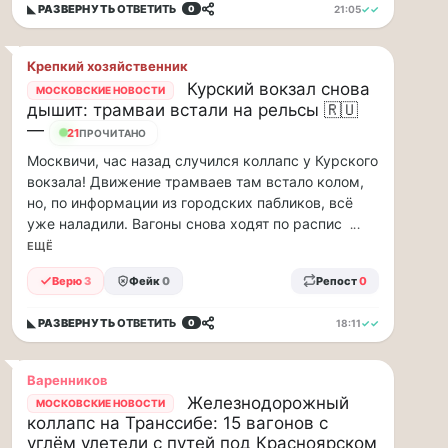
◣ РАЗВЕРНУТЬ
ОТВЕТИТЬ
21:05
✓✓
0
ВСК
дал
совет
Крепкий хозяйственник
Курский вокзал снова
дачникам:
МОСКОВСКИЕ НОВОСТИ
дышит: трамваи встали на рельсы 🇷🇺
«сердечникам»
—
21
можно
ПРОЧИТАНО
находится…
Москвичи, час назад случился коллапс у Курского
вокзала! Движение трамваев там встало колом,
Терапевт
но, по информации из городских пабликов, всё
ВСК
уже наладили. Вагоны снова ходят по распис
...
дал
ЕЩЁ
совет
дачникам:
Верю
3
Фейк
0
Репост
0
«сердечникам»
можно
◣ РАЗВЕРНУТЬ
ОТВЕТИТЬ
18:11
✓✓
0
находится
на
жаре
Варенников
не
Железнодорожный
МОСКОВСКИЕ НОВОСТИ
более
коллапс на Транссибе: 15 вагонов с
20
углём улетели с путей под Красноярском