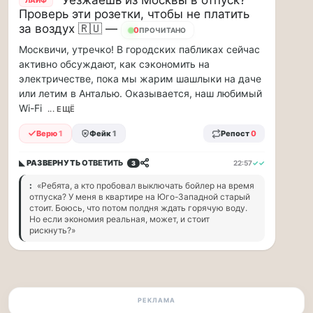
ЛАЙФ
заправщики
Проверь эти розетки, чтобы не платить
чаевые…
за воздух 🇷🇺 —
0
ПРОЧИТАНО
Я
Москвичи, утречко! В городских пабликах сейчас
считаю,
активно обсуждают, как сэкономить на
что
электричестве, пока мы жарим шашлыки на даче
тепрь
или летим в Анталью. Оказывается, наш любимый
нам
Wi-Fi
... ЕЩЁ
должны
заправщики
Верю
1
Фейк
1
Репост
0
чаевые
давать,
◣ РАЗВЕРНУТЬ
ОТВЕТИТЬ
22:57
✓✓
3
потому,
:
«Ребята, а кто пробовал выключать бойлер на время
что
отпуска? У меня в квартире на Юго-Западной старый
с
стоит. Боюсь, что потом полдня ждать горячую воду.
такими
Но если экономия реальная, может, и стоит
ценами
рискнуть?»
и
проблемами,
отстояв
в
очередь
РЕКЛАМА