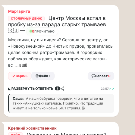
и
дефицит
Маргарита
курьеров,
Центр Москвы встал в
СТОЛИЧНЫЙ ДВИЖ
в
пробку из-за парада старых трамваев
регионах
🇷🇺 —
0
ПРОЧИТАНО
коммунальщики
Москвичи, ну вы видели? Сегодня по центру, от
нашли
«Новокузнецкой» до Чистых прудов, прокатилась
свой
целая колонна ретро-трамваев. В городских
«гениальный»
пабликах обсуждают, как исторические вагоны
способ
вс
решать
... ЕЩЁ
проблемы
Верю
5
Фейк
1
Репост
0
с
кадрами...
◣ РАЗВЕРНУТЬ
ОТВЕТИТЬ
22:57
✓✓
3
Я
Саша:
А наши бабушки говорили, что в детстве на
считаю,
таких «Аннушках» катались. Приятно, что традиции
живут, а не только новые БКЛ строим. 👍
что
тепрь
нам
Крепкий хозяйственник
должны
Уезжаешь из Москвы в отпуск?