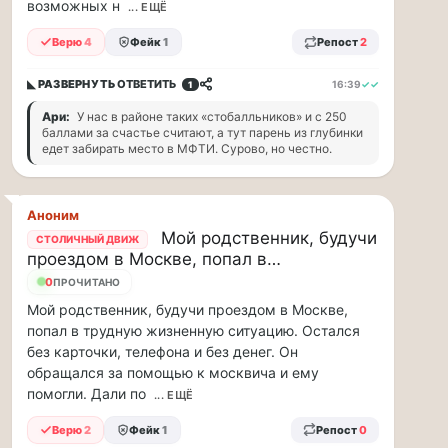
возможных н
... ЕЩЁ
парке
«Сокольники»
Верю
4
Фейк
1
Репост
2
откроется
«Капибара
◣ РАЗВЕРНУТЬ
ОТВЕТИТЬ
16:39
✓✓
1
кафе».
Это
Ари:
У нас в районе таких «стобалльников» и с 250
новое
баллами за счастье считают, а тут парень из глубинки
едет забирать место в МФТИ. Сурово, но честно.
уютное
место
рядом
с
Аноним
популярной
Мой родственник, будучи
СТОЛИЧНЫЙ ДВИЖ
площадкой
проездом в Москве, попал в…
«Гайд
0
ПРОЧИТАНО
Парк».
Мой родственник, будучи проездом в Москве,
Здесь
можно
попал в трудную жизненную ситуацию. Остался
провести
без карточки, телефона и без денег. Он
время
обращался за помощью к москвича и ему
всей
помогли. Дали по
... ЕЩЁ
семьей
и
Верю
2
Фейк
1
Репост
0