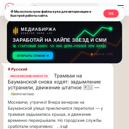
Последние
Москвичи.net
🔍
новости
🍪 Мы используем файлы куки для авторизации и
ОК
быстрой работы сайта.
—
и
обновления
Главный
МЕДИАБИРЖА
QUANTUM NODE v41
потока:
столичный
ЗАРАБОТАЙ НА ХАЙПЕ ЗВЕЗД И СМИ
🚀 СТАРТОВЫЙ БОНУС 50 000 ДЕМО-РУБЛЕЙ ПРИ ВХОДЕ
Друзья,
чат-
ORACLE LIVE
приглашаем
ОТКРЫТЬ СТАКАН ➔
мессенджер,
на
музыкальную
Я Русский
новости
Трамваи на
прогулку
МОСКОВСКИЕ НОВОСТИ
Бауманской снова ходят: задымление
по
и
устранили, движение штатное 🇷🇺 —
Москве
5
инсайды
ПРОЧИТАНО
Чайковского!…
Москвичи, утречко! Вчера вечером на
Москвы
Друзья,
Бауманской улице приключился переполох — у
приглашаем
трамвая задымилась крыша, и движение
на
временно перекрывали. Но городские службы
музыкальную
сработали оперативно:
... ЕЩЁ