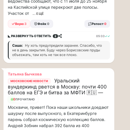
ведомства сообщают, что с 11 июля до 25 ноября
88
на Каспийской улице перекроют две полосы.
млн
Участок от
... ЕЩЁ
рублей
в
Верю
3
Фейк
0
Репост
0
рамках
договора
◣ РАЗВЕРНУТЬ
ОТВЕТИТЬ
05:33
✓✓
2
страхов...
Саша:
Ну хоть предупредили заранее. Спасибо, что
не в день закрытия. Буду через Борисовские пруды
1
объезжать, там хоть не так все плохо.
августа
в
московском
Татьяна Бычкова
парке
Уральский
МОСКОВСКИЕ НОВОСТИ
«Сокольники»
вундеркинд рвется в Москву: почти 400
откроется
баллов на ЕГЭ и битва за МФТИ 🇷🇺 —
«Капибара…
0
ПРОЧИТАНО
Москвичи, привет! Пока наши школьники доедают
1
шаурму после выпускного, в Екатеринбурге
августа
парень собрал космическую коллекцию баллов.
в
Андрей Зобнин набрал 392 балла из 400
московском