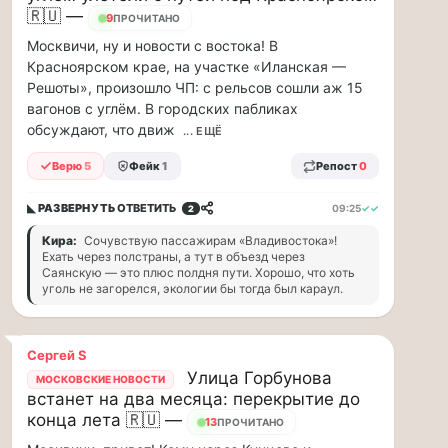
минут
🇷🇺 —
9
ПРОЧИТАНО
Для
Москвичи, ну и новости с востока! В
людей
Красноярском крае, на участке «Иланская —
с
Решоты», произошло ЧП: с рельсов сошли аж 15
сердечно-
вагонов с углём. В городских пабликах
сосудистыми
обсуждают, что движ
заболеваниями
... ЕЩЁ
жара
Верю
5
Фейк
1
Репост
0
—
это
◣ РАЗВЕРНУТЬ
ОТВЕТИТЬ
09:25
✓✓
дополнительная
2
нагрузка
Кира:
Сочувствую пассажирам «Владивостока»!
на
Ехать через полстраны, а тут в объезд через
ор...
Саянскую — это плюс полдня пути. Хорошо, что хоть
уголь не загорелся, экологии бы тогда был караул.
ВСК
выплатила
Сергей S
производителю
Улица Горбунова
упаковки
МОСКОВСКИЕ НОВОСТИ
встанет на два месяца: перекрытие до
88
конца лета 🇷🇺 —
13
ПРОЧИТАНО
млн