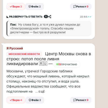
прогулку
по
Верю
3
Фейк
2
Репост
0
Москве
Чайковского!
◣ РАЗВЕРНУТЬ
ОТВЕТИТЬ
22:44
✓✓
1
16.08
Пак:
Ну слава богу, а то я уже думал пешком до
|
«Электрозаводской» топать. Спасибо нашим
16:00
диспетчерам — быстро всё разрулили!
Петр
Ильич
Чайковский
Я Русский
—
Центр Москвы снова в
один
МОСКОВСКИЕ НОВОСТИ
строю: потоп после ливня
из
ликвидировали 🇷🇺 —
самых
15
ПРОЧИТАНО
исповедальных
Москвичи, утречко! Городские паблики
русских
обсуждают, что мощный ливень, который накрыл
композиторов,
столицу, наконец-то отступил, и вода ушла.
чья
Официальные ведомства сообщают, что все
музыка
подтопления на
... ЕЩЁ
стала
ча...
Верю
4
Фейк
2
Репост
0
Терапевт