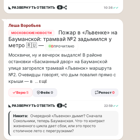
по...
◣ РАЗВЕРНУТЬ
ОТВЕТИТЬ
10:36
✓✓
0
Москвичи,
привет!
Леша Воробьев
Пока
Пожар в «Львенке» на
МОСКОВСКИЕ НОВОСТИ
мы
Бауманской: трамвай №2 задымился у
тут
метро 🇷🇺 —
0
ПРОЧИТАНО
в
Москвичи, ну и вечерок выдался! В районе
столице
остановки «Басманный двор» на Бауманской
обсуждаем…
улице загорелся трамвай «Львенок» маршрута
№2. Очевидцы говорят, что дым повалил прямо с
Москвичи,
крыши — в
... ЕЩЁ
привет!
Пока
Верю
5
Фейк
0
Репост
0
мы
тут
◣ РАЗВЕРНУТЬ
ОТВЕТИТЬ
22:59
✓✓
2
в
столице
Никита:
Очередной «Львенок» дымит? Сначала
обсуждаем
Сокольники, теперь Бауманская. Что-то контракт
жизненного цикла дает сбои, или это просто
новые
столичное лето с перегрузками?
тарифы,
электробусы