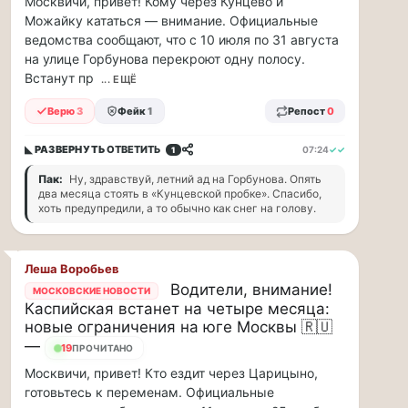
рублей
Москвичи, привет! Кому через Кунцево и
Можайку кататься — внимание. Официальные
в…
ведомства сообщают, что с 10 июля по 31 августа
на улице Горбунова перекроют одну полосу.
ВСК
выплатила
Встанут пр
... ЕЩЁ
производителю
Верю
3
Фейк
1
Репост
0
упаковки
88
млн
◣ РАЗВЕРНУТЬ
ОТВЕТИТЬ
07:24
✓✓
1
рублей
Пак:
Ну, здравствуй, летний ад на Горбунова. Опять
в
два месяца стоять в «Кунцевской пробке». Спасибо,
связи
хоть предупредили, а то обычно как снег на голову.
с
повреждением
оборудования
Леша Воробьев
Страховой
Водители, внимание!
МОСКОВСКИЕ НОВОСТИ
Дом
Каспийская встанет на четыре месяца:
ВСК
новые ограничения на юге Москвы 🇷🇺
выплатил
—
19
ПРОЧИТАНО
ООО
ПТК
Москвичи, привет! Кто ездит через Царицыно,
«Союз-
готовьтесь к переменам. Официальные
Полимер»