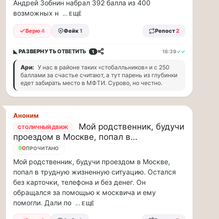
Андрей Зобнин набрал 392 балла из 400
парке
возможных н
... ЕЩЁ
«Сокольники»
откроется
Верю
4
Фейк
1
Репост
2
«Капибара
кафе».
◣ РАЗВЕРНУТЬ
ОТВЕТИТЬ
16:39
✓✓
1
Это
новое
Ари:
У нас в районе таких «стобалльников» и с 250
уютное
баллами за счастье считают, а тут парень из глубинки
место
едет забирать место в МФТИ. Сурово, но честно.
рядом
с
популярной
Аноним
площадкой
Мой родственник, будучи
СТОЛИЧНЫЙ ДВИЖ
«Гайд
проездом в Москве, попал в…
Парк».
0
ПРОЧИТАНО
Здесь
можно
Мой родственник, будучи проездом в Москве,
провести
попал в трудную жизненную ситуацию. Остался
время
без карточки, телефона и без денег. Он
всей
обращался за помощью к москвича и ему
семьей
помогли. Дали по
... ЕЩЁ
и