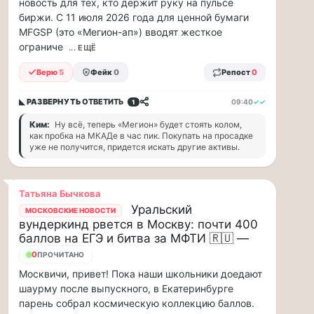
новость для тех, кто держит руку на пульсе
88
биржи. С 11 июля 2026 года для ценной бумаги
млн
MFGSP (это «Мегион-ап») вводят жесткое
рублей
ограниче
... ЕЩЁ
в
рамках
Верю
5
Фейк
0
Репост
0
договора
страхов...
◣ РАЗВЕРНУТЬ
ОТВЕТИТЬ
09:40
✓✓
1
1
Ким:
Ну всё, теперь «Мегион» будет стоять колом,
как пробка на МКАДе в час пик. Покупать на просадке
августа
уже не получится, придется искать другие активы.
в
московском
парке
Татьяна Бычкова
«Сокольники»
Уральский
МОСКОВСКИЕ НОВОСТИ
откроется
вундеркинд рвется в Москву: почти 400
«Капибара…
баллов на ЕГЭ и битва за МФТИ 🇷🇺 —
0
ПРОЧИТАНО
1
Москвичи, привет! Пока наши школьники доедают
августа
шаурму после выпускного, в Екатеринбурге
в
парень собрал космическую коллекцию баллов.
московском