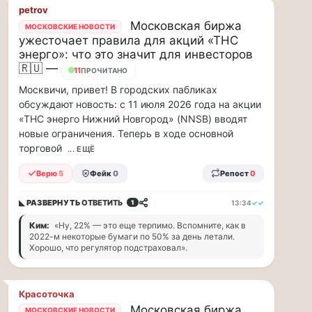
petrov
ВСК
Московская биржа
МОСКОВСКИЕ НОВОСТИ
дал
ужесточает правила для акций «ТНС
совет
энерго»: что это значит для инвесторов
дачникам:
🇷🇺 —
11
ПРОЧИТАНО
«сердечникам»
Москвичи, привет! В городских пабликах
можно
обсуждают новость: с 11 июля 2026 года на акции
находится…
«ТНС энерго Нижний Новгород» (NNSB) вводят
новые ограничения. Теперь в ходе основной
Терапевт
торговой
... ЕЩЁ
ВСК
дал
Верю
5
Фейк
0
Репост
0
совет
дачникам:
◣ РАЗВЕРНУТЬ
ОТВЕТИТЬ
13:34
✓✓
1
«сердечникам»
можно
Ким:
«Ну, 22% — это еще терпимо. Вспомните, как в
находится
2022-м некоторые бумаги по 50% за день летали.
Хорошо, что регулятор подстраховал».
на
жаре
не
более
Красоточка
20
Московская биржа
МОСКОВСКИЕ НОВОСТИ