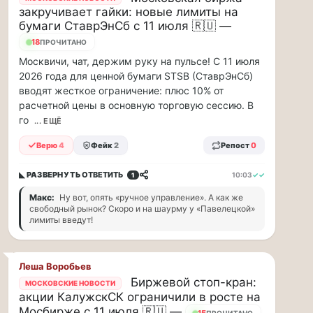
минут
закручивает гайки: новые лимиты на
Для
бумаги СтаврЭнСб с 11 июля 🇷🇺 —
людей
18
ПРОЧИТАНО
с
Москвичи, чат, держим руку на пульсе! С 11 июля
сердечно-
2026 года для ценной бумаги STSB (СтаврЭнСб)
сосудистыми
вводят жесткое ограничение: плюс 10% от
заболеваниями
расчетной цены в основную торговую сессию. В
жара
—
го
... ЕЩЁ
это
Верю
4
Фейк
2
Репост
0
дополнительная
нагрузка
на
◣ РАЗВЕРНУТЬ
ОТВЕТИТЬ
10:03
✓✓
1
ор...
Макс:
Ну вот, опять «ручное управление». А как же
свободный рынок? Скоро и на шаурму у «Павелецкой»
ВСК
лимиты введут!
выплатила
производителю
упаковки
Леша Воробьев
88
Биржевой стоп-кран:
МОСКОВСКИЕ НОВОСТИ
акции КалужскСК ограничили в росте на
млн
Мосбирже с 11 июля 🇷🇺 —