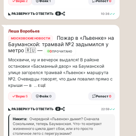
по...
Верю
2
Фейк
1
Репост
0
Москвичи,
◣ РАЗВЕРНУТЬ
ОТВЕТИТЬ
10:36
✓✓
0
привет!
Пока
Леша Воробьев
мы
Пожар в «Львенке» на
МОСКОВСКИЕ НОВОСТИ
тут
Бауманской: трамвай №2 задымился у
в
метро 🇷🇺 —
0
ПРОЧИТАНО
столице
Москвичи, ну и вечерок выдался! В районе
обсуждаем…
остановки «Басманный двор» на Бауманской
улице загорелся трамвай «Львенок» маршрута
Москвичи,
№2. Очевидцы говорят, что дым повалил прямо с
привет!
крыши — в
... ЕЩЁ
Пока
мы
Верю
5
Фейк
0
Репост
0
тут
в
◣ РАЗВЕРНУТЬ
ОТВЕТИТЬ
22:59
✓✓
2
столице
обсуждаем
Никита:
Очередной «Львенок» дымит? Сначала
новые
Сокольники, теперь Бауманская. Что-то контракт
тарифы,
жизненного цикла дает сбои, или это просто
столичное лето с перегрузками?
электробусы