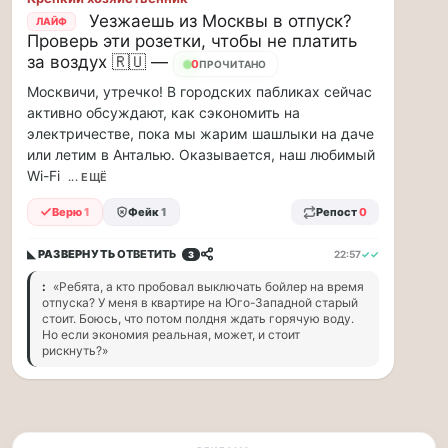
заправщики
Уезжаешь из Москвы в отпуск?
ЛАЙФ
чаевые…
Проверь эти розетки, чтобы не платить
за воздух 🇷🇺 —
0
ПРОЧИТАНО
Я
считаю,
Москвичи, утречко! В городских пабликах сейчас
что
активно обсуждают, как сэкономить на
тепрь
электричестве, пока мы жарим шашлыки на даче
нам
или летим в Анталью. Оказывается, наш любимый
должны
Wi-Fi
... ЕЩЁ
заправщики
чаевые
Верю
1
Фейк
1
Репост
0
давать,
потому,
◣ РАЗВЕРНУТЬ
ОТВЕТИТЬ
22:57
✓✓
3
что
:
«Ребята, а кто пробовал выключать бойлер на время
с
отпуска? У меня в квартире на Юго-Западной старый
такими
стоит. Боюсь, что потом полдня ждать горячую воду.
ценами
Но если экономия реальная, может, и стоит
и
рискнуть?»
проблемами,
отстояв
в
очередь