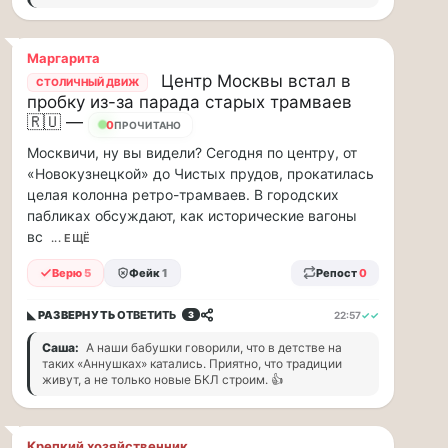
и
дефицит
курьеров,
Маргарита
в
Центр Москвы встал в
СТОЛИЧНЫЙ ДВИЖ
регионах
пробку из-за парада старых трамваев
коммунальщики
🇷🇺 —
0
ПРОЧИТАНО
нашли
Москвичи, ну вы видели? Сегодня по центру, от
свой
«Новокузнецкой» до Чистых прудов, прокатилась
«гениальный»
целая колонна ретро-трамваев. В городских
способ
пабликах обсуждают, как исторические вагоны
решать
проблемы
вс
... ЕЩЁ
с
Верю
5
Фейк
1
Репост
0
кадрами...
Я
◣ РАЗВЕРНУТЬ
ОТВЕТИТЬ
22:57
✓✓
3
считаю,
Саша:
А наши бабушки говорили, что в детстве на
что
таких «Аннушках» катались. Приятно, что традиции
живут, а не только новые БКЛ строим. 👍
тепрь
нам
должны
Крепкий хозяйственник