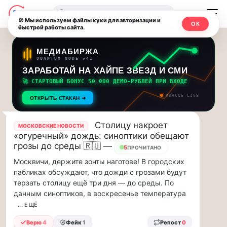
Последние
Москвичи.net
🔍
новости
🍪 Мы используем файлы куки для авторизации и
ОК
быстрой работы сайта.
—
и
обновления
Главный
МЕДИАБИРЖА
QUANTUM NODE v41
потока:
столичный
ЗАРАБОТАЙ НА ХАЙПЕ ЗВЕЗД И СМИ
🚀 СТАРТОВЫЙ БОНУС 50 000 ДЕМО-РУБЛЕЙ ПРИ ВХОДЕ
Друзья,
чат-
ORACLE LIVE
приглашаем
ОТКРЫТЬ СТАКАН ➔
мессенджер,
на
музыкальную
Столицу накроет
МОСКОВСКИЕ НОВОСТИ
новости
прогулку
«огуречный» дождь: синоптики обещают
по
грозы до среды 🇷🇺 —
и
5
ПРОЧИТАНО
Москве
Москвичи, держите зонты наготове! В городских
инсайды
Чайковского!…
пабликах обсуждают, что дожди с грозами будут
терзать столицу ещё три дня — до среды. По
Москвы
Друзья,
данным синоптиков, в воскресенье температура
приглашаем
... ЕЩЁ
на
музыкальную
Верю
4
Фейк
1
Репост
0