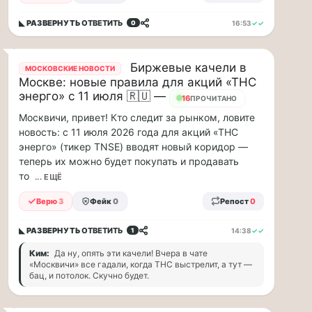
прогулку
по
◣ РАЗВЕРНУТЬ
ОТВЕТИТЬ
16:53
✓✓
0
Москве
Чайковского!
16.08
Биржевые качели в
МОСКОВСКИЕ НОВОСТИ
|
Москве: новые правила для акций «ТНС
16:00
энерго» с 11 июля 🇷🇺 —
16
ПРОЧИТАНО
Петр
Ильич
Москвичи, привет! Кто следит за рынком, ловите
Чайковский
новость: с 11 июля 2026 года для акций «ТНС
—
энерго» (тикер TNSE) вводят новый коридор —
один
теперь их можно будет покупать и продавать
из
то
... ЕЩЁ
самых
исповедальных
Верю
3
Фейк
0
Репост
0
русских
композиторов,
◣ РАЗВЕРНУТЬ
ОТВЕТИТЬ
14:38
✓✓
1
чья
Ким:
Да ну, опять эти качели! Вчера в чате
музыка
«Москвичи» все гадали, когда ТНС выстрелит, а тут —
стала
бац, и потолок. Скучно будет.
ча...
Терапевт