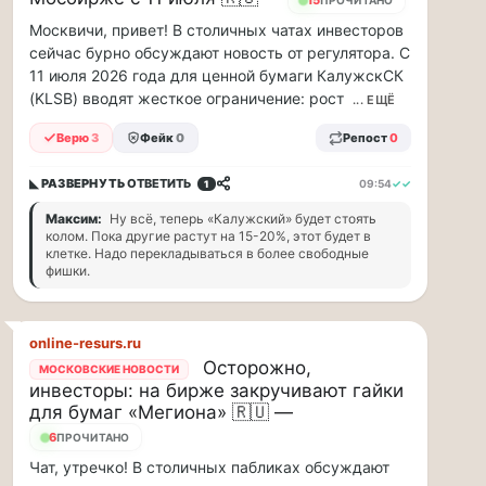
рублей
15
ПРОЧИТАНО
в…
Москвичи, привет! В столичных чатах инвесторов
сейчас бурно обсуждают новость от регулятора. С
ВСК
11 июля 2026 года для ценной бумаги КалужскСК
выплатила
(KLSB) вводят жесткое ограничение: рост
... ЕЩЁ
производителю
упаковки
Верю
3
Фейк
0
Репост
0
88
млн
◣ РАЗВЕРНУТЬ
ОТВЕТИТЬ
09:54
✓✓
1
рублей
Максим:
Ну всё, теперь «Калужский» будет стоять
в
колом. Пока другие растут на 15-20%, этот будет в
связи
клетке. Надо перекладываться в более свободные
с
фишки.
повреждением
оборудования
Страховой
online-resurs.ru
Дом
Осторожно,
МОСКОВСКИЕ НОВОСТИ
ВСК
инвесторы: на бирже закручивают гайки
выплатил
для бумаг «Мегиона» 🇷🇺 —
ООО
6
ПТК
ПРОЧИТАНО
«Союз-
Чат, утречко! В столичных пабликах обсуждают
Полимер»