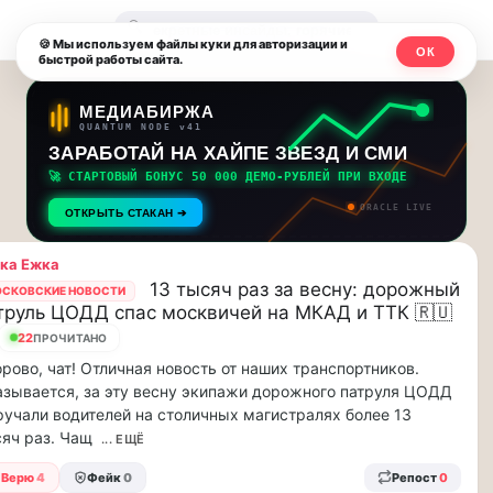
Москвичи.net
🔍
🍪 Мы используем файлы куки для авторизации и
ОК
быстрой работы сайта.
—
Главный
МЕДИАБИРЖА
QUANTUM NODE v41
столичный
ЗАРАБОТАЙ НА ХАЙПЕ ЗВЕЗД И СМИ
🚀 СТАРТОВЫЙ БОНУС 50 000 ДЕМО-РУБЛЕЙ ПРИ ВХОДЕ
чат-
ORACLE LIVE
ОТКРЫТЬ СТАКАН ➔
мессенджер,
ка Ежка
новости
13 тысяч раз за весну: дорожный
СКОВСКИЕ НОВОСТИ
труль ЦОДД спас москвичей на МКАД и ТТК 🇷🇺
и
23
ПРОЧИТАНО
инсайды
рово, чат! Отличная новость от наших транспортников.
зывается, за эту весну экипажи дорожного патруля ЦОДД
Москвы
учали водителей на столичных магистралях более 13
яч раз. Чащ
... ЕЩЁ
Верю
4
Фейк
0
Репост
0