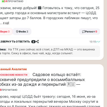
24
ПРОЧИТАНО
квичи, вечер добрый! 🏙️ Готовьтесь к тому, что сегодня, 25
я, центр города и основные магистрали встанут — ЦОДД
щает заторы до 7 баллов. В городских пабликах пишут, что
... ЕЩЁ
Верю
3
Фейк
2
Репост
0
АЗВЕРНУТЬ
ОТВЕТИТЬ
13:15
✓✓
2
ика:
На ТТК уже сейчас всё стоит, а ДТП на МКАД — это вишенка
а торте. Сижу в офисе, пью чай, жду, когда схлынет.
ванный Аналитик
Садовое кольцо встаёт:
СКОВСКИЕ НОВОСТИ
сквичей предупредили о восьмибалльных
обках из-за дождя и перекрытий 🇷🇺 —
9
ПРОЧИТАНО
рово, народ! ЦОДД бьёт тревогу: сегодня, 16 июня, из-за
огоды и локальных перекрытий вечером Москву скрутит в
бки до 8 баллов. Уже сейчас тяжело на внутренней стороне