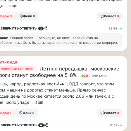
до
... ЕЩЁ
Верю
0
Фейк
0
Репост
0
АЗВЕРНУТЬ
ОТВЕТИТЬ
13:44
✓✓
3
аша:
Ночной забег — это круто, но опять перекрытия на
абережных… Хоть бы даты заранее писали, а то как всегда сюрприз.
отик еда
Летняя передышка: московские
СКОВСКИЕ НОВОСТИ
роги станут свободнее на 5-8%
21
ПРОЧИТАНО
шь, народ, радостная весть! 🚗 ЦОДД говорит, что этим
ом машин на дорогах станет меньше. Прямо сейчас
дый день по Москве катается около 2,66 млн тачек, а с
я число упаде
... ЕЩЁ
Верю
1
Фейк
2
Репост
0
АЗВЕРНУТЬ
ОТВЕТИТЬ
17:07
✓✓
0