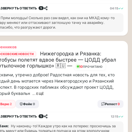
АЗВЕРНУТЬ
ОТВЕТИТЬ
04:15
✓✓
1
Прям молодцы! Сколько раз сам видел, как они на МКАД кому-то
ару меняют или оттаскивают заглохшую тачку на аварийку.
пасибо, что разгружают дороги.
ренников
Нижегородка и Рязанка:
СКОВСКИЕ НОВОСТИ
тобусы полетят вдвое быстрее — ЦОДД убрал
утылочное горлышко» 🇷🇺 —
11
ПРОЧИТАНО
квичи, утречко доброе! Радостная новость для тех, кто
дый день мотается через Нижегородскую и Рязанский
спект. В городских пабликах обсуждают проект ЦОДД,
орый буквальн
... ЕЩЁ
Верю
2
Фейк
0
Репост
0
АЗВЕРНУТЬ
ОТВЕТИТЬ
12:15
✓✓
1
еня:
Ну наконец-то! Каждое утро как на лотерею: проскочишь за
ять минут или будешь толкаться полчаса на этом злополучном