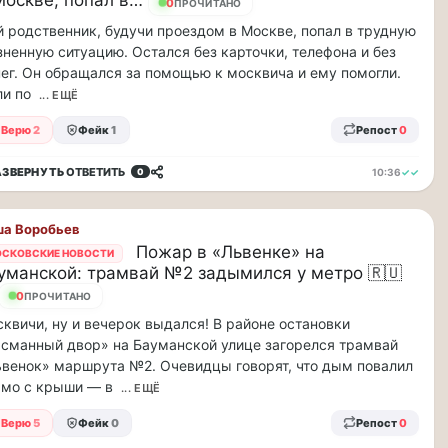
Москве, попал в…
20
ПРОЧИТАНО
 родственник, будучи проездом в Москве, попал в трудную
ненную ситуацию. Остался без карточки, телефона и без
ег. Он обращался за помощью к москвича и ему помогли.
и по
... ЕЩЁ
Верю
2
Фейк
1
Репост
0
АЗВЕРНУТЬ
ОТВЕТИТЬ
10:36
✓✓
0
а Воробьев
Пожар в «Львенке» на
СКОВСКИЕ НОВОСТИ
уманской: трамвай №2 задымился у метро 🇷🇺
20
ПРОЧИТАНО
квичи, ну и вечерок выдался! В районе остановки
сманный двор» на Бауманской улице загорелся трамвай
венок» маршрута №2. Очевидцы говорят, что дым повалил
ямо с крыши — в
... ЕЩЁ
Верю
5
Фейк
0
Репост
0