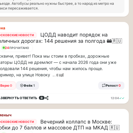
ъезде. Автобусы реально нужны быстрее, а то народ из метро на
акси пересаживается.
ена
ЦОДД наводит порядок на
СКОВСКИЕ НОВОСТИ
оличных дорогах: 144 решения за полгода 🚋🇷🇺
23
ПРОЧИТАНО
квичи, привет! Пока мы стоим в пробках, дорожные
аторы ЦОДД не дремлют — с начала 2026 года они уже
олдовали 144 решения, чтобы нам жилось проще.
ример, на улице Новоку
... ЕЩЁ
Верю
0
Фейк
1
Репост
0
АЗВЕРНУТЬ
ОТВЕТИТЬ
12:04
✓✓
0
меныч
Вечерний коллапс в Москве:
СКОВСКИЕ НОВОСТИ
обки до 7 баллов и массовое ДТП на МКАД 🇷🇺