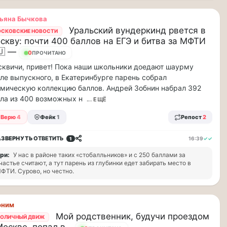
ьяна Бычкова
Уральский вундеркинд рвется в
СКОВСКИЕ НОВОСТИ
скву: почти 400 баллов на ЕГЭ и битва за МФТИ
🇺 —
7
ПРОЧИТАНО
квичи, привет! Пока наши школьники доедают шаурму
ле выпускного, в Екатеринбурге парень собрал
мическую коллекцию баллов. Андрей Зобнин набрал 392
ла из 400 возможных н
... ЕЩЁ
Верю
4
Фейк
1
Репост
2
АЗВЕРНУТЬ
ОТВЕТИТЬ
16:39
✓✓
1
ри:
У нас в районе таких «стобалльников» и с 250 баллами за
частье считают, а тут парень из глубинки едет забирать место в
ФТИ. Сурово, но честно.
оним
Мой родственник, будучи проездом
ОЛИЧНЫЙ ДВИЖ