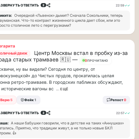
АЗВЕРНУТЬ
ОТВЕТИТЬ
22:59
✓✓
2
икита:
Очередной «Львенок» дымит? Сначала Сокольники, теперь
ауманская. Что-то контракт жизненного цикла дает сбои, или это
росто столичное лето с перегрузками?
ргарита
Центр Москвы встал в пробку из-за
ОЛИЧНЫЙ ДВИЖ
рада старых трамваев 🇷🇺 —
15
ПРОЧИТАНО
квичи, ну вы видели? Сегодня по центру, от
вокузнецкой» до Чистых прудов, прокатилась целая
онна ретро-трамваев. В городских пабликах обсуждают,
 исторические вагоны вс
... ЕЩЁ
Верю
5
Фейк
1
Репост
0
АЗВЕРНУТЬ
ОТВЕТИТЬ
22:57
✓✓
3
аша:
А наши бабушки говорили, что в детстве на таких «Аннушках»
атались. Приятно, что традиции живут, а не только новые БКЛ
троим. 👍