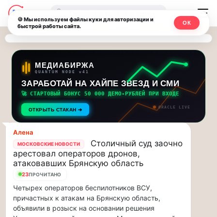
Последние
Москвичи.net
🔍
новости
🍪 Мы используем файлы куки для авторизации и
ОК
быстрой работы сайта.
—
и
обновления
Главный
потока:
столичный
МЕДИАБИРЖА
QUANTUM NODE v41
ЗАРАБОТАЙ НА ХАЙПЕ ЗВЕЗД И СМИ
Друзья,
чат-
приглашаем
🚀 СТАРТОВЫЙ БОНУС 50 000 ДЕМО-РУБЛЕЙ ПРИ ВХОДЕ
мессенджер,
на
ORACLE LIVE
ОТКРЫТЬ СТАКАН ➔
музыкальную
новости
прогулку
Алена
по
и
Столичный суд заочно
МОСКОВСКИЕ НОВОСТИ
Москве
арестовал операторов дронов,
инсайды
Чайковского!…
атаковавших Брянскую область
23
ПРОЧИТАНО
Москвы
Друзья,
Четырех операторов беспилотников ВСУ,
приглашаем
причастных к атакам на Брянскую область,
на
объявили в розыск на основании решения
музыкальную