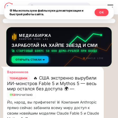
Последние
Москвичи.net
🔍
новости
🍪 Мы используем файлы куки для авторизации и
ОК
быстрой работы сайта.
—
и
обновления
Главный
потока:
столичный
МЕДИАБИРЖА
QUANTUM NODE v41
ЗАРАБОТАЙ НА ХАЙПЕ ЗВЕЗД И СМИ
Друзья,
чат-
приглашаем
🚀 СТАРТОВЫЙ БОНУС 50 000 ДЕМО-РУБЛЕЙ ПРИ ВХОДЕ
мессенджер,
на
ORACLE LIVE
ОТКРЫТЬ СТАКАН ➔
музыкальную
новости
прогулку
Варенников
по
и
🔥 США экстренно вырубили
ТЕХНОДВИЖ
Москве
ИИ-монстров Fable 5 и Mythos 5 — весь
инсайды
Чайковского!…
мир остался без доступа 🌍 —
13
ПРОЧИТАНО
Москвы
Друзья,
Йо, народ, вы прифигеете! 🚨 Компания Anthropic
приглашаем
прямо сейчас забанила всему миру доступ к
на
своим новейшим моделям Claude Fable 5 и Claude
музыкальную