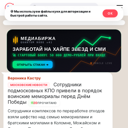
Последние
Москвичи.net
🔍
новости
🍪 Мы используем файлы куки для авторизации и
ОК
быстрой работы сайта.
—
и
обновления
Главный
потока:
столичный
МЕДИАБИРЖА
QUANTUM NODE v41
ЗАРАБОТАЙ НА ХАЙПЕ ЗВЕЗД И СМИ
Друзья,
чат-
приглашаем
🚀 СТАРТОВЫЙ БОНУС 50 000 ДЕМО-РУБЛЕЙ ПРИ ВХОДЕ
мессенджер,
на
ORACLE LIVE
ОТКРЫТЬ СТАКАН ➔
музыкальную
новости
прогулку
Вероника Кастру
по
и
Сотрудники
МОСКОВСКИЕ НОВОСТИ
Москве
подмосковных КПО привели в порядок
инсайды
Чайковского!…
воинские мемориалы перед Днём
Победы
20
ПРОЧИТАНО
Москвы
Друзья,
Сотрудники комплексов по переработке отходов
приглашаем
взяли шефство над семью мемориалами и
на
братскими могилами в Коломне, Можайском и
музыкальную