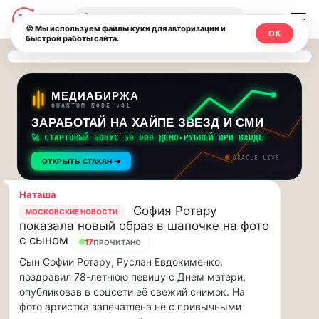
Последние
Москвичи.net
🔍
новости
🍪 Мы используем файлы куки для авторизации и
ОК
быстрой работы сайта.
—
и
обновления
Главный
потока:
столичный
МЕДИАБИРЖА
QUANTUM NODE v41
ЗАРАБОТАЙ НА ХАЙПЕ ЗВЕЗД И СМИ
Друзья,
чат-
приглашаем
🚀 СТАРТОВЫЙ БОНУС 50 000 ДЕМО-РУБЛЕЙ ПРИ ВХОДЕ
мессенджер,
на
ORACLE LIVE
ОТКРЫТЬ СТАКАН ➔
музыкальную
новости
прогулку
Наташа
по
и
София Ротару
МОСКОВСКИЕ НОВОСТИ
Москве
показала новый образ в шапочке на фото
инсайды
Чайковского!…
с сыном
17
ПРОЧИТАНО
Сын Софии Ротару, Руслан Евдокименко,
Москвы
Друзья,
поздравил 78-летнюю певицу с Днем матери,
приглашаем
опубликовав в соцсети её свежий снимок. На
на
фото артистка запечатлена не с привычными
музыкальную