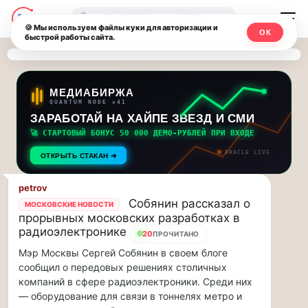
Последние
Москвичи.net
🔍
новости
🍪 Мы используем файлы куки для авторизации и
ОК
быстрой работы сайта.
—
и
обновления
Главный
потока:
столичный
МЕДИАБИРЖА
QUANTUM NODE v41
ЗАРАБОТАЙ НА ХАЙПЕ ЗВЕЗД И СМИ
Друзья,
чат-
приглашаем
🚀 СТАРТОВЫЙ БОНУС 50 000 ДЕМО-РУБЛЕЙ ПРИ ВХОДЕ
мессенджер,
на
ORACLE LIVE
ОТКРЫТЬ СТАКАН ➔
музыкальную
новости
прогулку
petrov
по
и
Собянин рассказал о
МОСКОВСКИЕ НОВОСТИ
Москве
прорывных московских разработках в
инсайды
Чайковского!…
радиоэлектронике
20
ПРОЧИТАНО
Мэр Москвы Сергей Собянин в своем блоге
Москвы
Друзья,
сообщил о передовых решениях столичных
приглашаем
компаний в сфере радиоэлектроники. Среди них
на
— оборудование для связи в тоннелях метро и
музыкальную