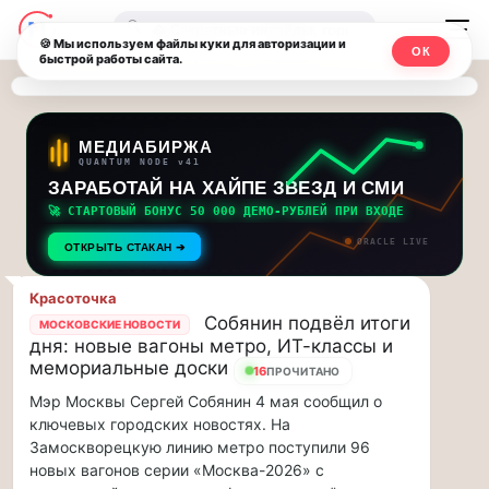
Последние
Москвичи.net
🔍
новости
🍪 Мы используем файлы куки для авторизации и
ОК
быстрой работы сайта.
—
и
обновления
Главный
потока:
столичный
МЕДИАБИРЖА
QUANTUM NODE v41
ЗАРАБОТАЙ НА ХАЙПЕ ЗВЕЗД И СМИ
Друзья,
чат-
приглашаем
🚀 СТАРТОВЫЙ БОНУС 50 000 ДЕМО-РУБЛЕЙ ПРИ ВХОДЕ
мессенджер,
на
ORACLE LIVE
ОТКРЫТЬ СТАКАН ➔
музыкальную
новости
прогулку
Красоточка
по
и
Собянин подвёл итоги
МОСКОВСКИЕ НОВОСТИ
Москве
дня: новые вагоны метро, ИТ-классы и
инсайды
Чайковского!…
мемориальные доски
16
ПРОЧИТАНО
Мэр Москвы Сергей Собянин 4 мая сообщил о
Москвы
Друзья,
ключевых городских новостях. На
приглашаем
Замоскворецкую линию метро поступили 96
на
новых вагонов серии «Москва-2026» с
музыкальную