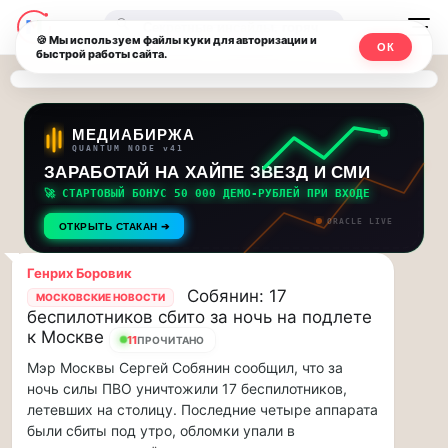
Последние
Москвичи.net
🔍
новости
🍪 Мы используем файлы куки для авторизации и
ОК
быстрой работы сайта.
—
и
обновления
Главный
потока:
столичный
МЕДИАБИРЖА
QUANTUM NODE v41
ЗАРАБОТАЙ НА ХАЙПЕ ЗВЕЗД И СМИ
Друзья,
чат-
приглашаем
🚀 СТАРТОВЫЙ БОНУС 50 000 ДЕМО-РУБЛЕЙ ПРИ ВХОДЕ
мессенджер,
на
ORACLE LIVE
ОТКРЫТЬ СТАКАН ➔
музыкальную
новости
прогулку
Генрих Боровик
по
и
Собянин: 17
МОСКОВСКИЕ НОВОСТИ
Москве
беспилотников сбито за ночь на подлете
инсайды
Чайковского!…
к Москве
11
ПРОЧИТАНО
Мэр Москвы Сергей Собянин сообщил, что за
Москвы
Друзья,
ночь силы ПВО уничтожили 17 беспилотников,
приглашаем
летевших на столицу. Последние четыре аппарата
на
были сбиты под утро, обломки упали в
музыкальную