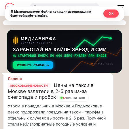
Последние
Москвичи.net
🔍
новости
🍪 Мы используем файлы куки для авторизации и
ОК
быстрой работы сайта.
—
и
обновления
Главный
потока:
столичный
МЕДИАБИРЖА
QUANTUM NODE v41
ЗАРАБОТАЙ НА ХАЙПЕ ЗВЕЗД И СМИ
Друзья,
чат-
приглашаем
🚀 СТАРТОВЫЙ БОНУС 50 000 ДЕМО-РУБЛЕЙ ПРИ ВХОДЕ
мессенджер,
на
ORACLE LIVE
ОТКРЫТЬ СТАКАН ➔
музыкальную
новости
прогулку
Лепеня
по
и
Цены на такси в
МОСКОВСКИЕ НОВОСТИ
Москве
Москве взлетели в 2-5 раз из-за
инсайды
Чайковского!…
снегопада и пробок
17
ПРОЧИТАНО
Утром в понедельник в Москве и Подмосковье
Москвы
Друзья,
резко подорожали поездки на такси – тарифы в
приглашаем
отдельных случаях выросли в 2–5 раз. Причиной
на
стали неблагоприятные погодные условия и
музыкальную