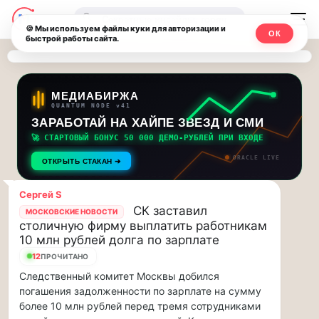
Последние
Москвичи.net
🔍
новости
🍪 Мы используем файлы куки для авторизации и
ОК
быстрой работы сайта.
—
и
обновления
Главный
потока:
столичный
МЕДИАБИРЖА
QUANTUM NODE v41
ЗАРАБОТАЙ НА ХАЙПЕ ЗВЕЗД И СМИ
Друзья,
чат-
приглашаем
🚀 СТАРТОВЫЙ БОНУС 50 000 ДЕМО-РУБЛЕЙ ПРИ ВХОДЕ
мессенджер,
на
ORACLE LIVE
ОТКРЫТЬ СТАКАН ➔
музыкальную
новости
прогулку
Сергей S
по
и
СК заставил
МОСКОВСКИЕ НОВОСТИ
Москве
столичную фирму выплатить работникам
инсайды
Чайковского!…
10 млн рублей долга по зарплате
12
ПРОЧИТАНО
Москвы
Друзья,
Следственный комитет Москвы добился
приглашаем
погашения задолженности по зарплате на сумму
на
более 10 млн рублей перед тремя сотрудниками
музыкальную