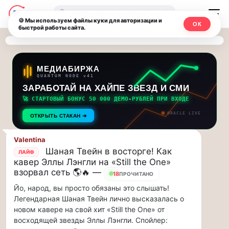
Последние
Москвичи.net
🔍
новости
🍪 Мы используем файлы куки для авторизации и
ОК
быстрой работы сайта.
—
и
обновления
Главный
потока:
столичный
МЕДИАБИРЖА
QUANTUM NODE v41
ЗАРАБОТАЙ НА ХАЙПЕ ЗВЕЗД И СМИ
Друзья,
чат-
приглашаем
🚀 СТАРТОВЫЙ БОНУС 50 000 ДЕМО-РУБЛЕЙ ПРИ ВХОДЕ
мессенджер,
на
ORACLE LIVE
ОТКРЫТЬ СТАКАН ➔
музыкальную
новости
прогулку
Valentina
по
и
Шаная Твейн в восторге! Как
ЛАЙФ
Москве
кавер Эллы Лэнгли на «Still the One»
инсайды
Чайковского!…
взорвал сеть 🌎🔥 —
18
ПРОЧИТАНО
Йо, народ, вы просто обязаны это слышать!
Москвы
Друзья,
Легендарная Шаная Твейн лично высказалась о
приглашаем
новом кавере на свой хит «Still the One» от
на
восходящей звезды Эллы Лэнгли. Спойлер:
музыкальную