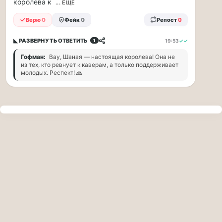
королева к
прогулку
... ЕЩЁ
по
Верю
0
Фейк
0
Репост
0
Москве
Чайковского!
◣ РАЗВЕРНУТЬ
ОТВЕТИТЬ
19:53
✓✓
1
16.08
|
Гофман:
Вау, Шаная — настоящая королева! Она не
16:00
из тех, кто ревнует к каверам, а только поддерживает
Петр
молодых. Респект! 🙏
Ильич
Чайковский
—
один
из
самых
исповедальных
русских
композиторов,
чья
музыка
стала
ча...
Терапевт