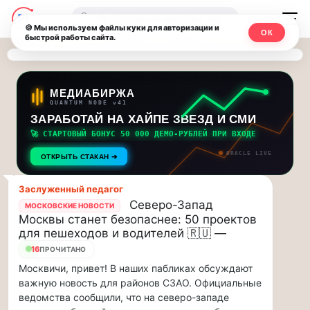
Последние
Москвичи.net
🔍
новости
🍪 Мы используем файлы куки для авторизации и
ОК
быстрой работы сайта.
—
и
обновления
Главный
потока:
столичный
МЕДИАБИРЖА
QUANTUM NODE v41
ЗАРАБОТАЙ НА ХАЙПЕ ЗВЕЗД И СМИ
Друзья,
чат-
приглашаем
🚀 СТАРТОВЫЙ БОНУС 50 000 ДЕМО-РУБЛЕЙ ПРИ ВХОДЕ
мессенджер,
на
ORACLE LIVE
ОТКРЫТЬ СТАКАН ➔
музыкальную
новости
прогулку
Заслуженный педагог
по
и
Северо-Запад
МОСКОВСКИЕ НОВОСТИ
Москве
Москвы станет безопаснее: 50 проектов
инсайды
Чайковского!…
для пешеходов и водителей 🇷🇺 —
16
ПРОЧИТАНО
Москвы
Друзья,
Москвичи, привет! В наших пабликах обсуждают
приглашаем
важную новость для районов СЗАО. Официальные
на
ведомства сообщили, что на северо-западе
музыкальную