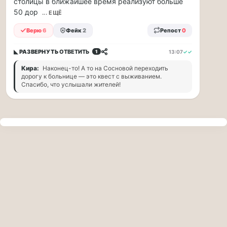
столицы в ближайшее время реализуют больше
прогулку
50 дор
по
... ЕЩЁ
Москве
Верю
6
Фейк
2
Репост
0
Чайковского!
16.08
◣ РАЗВЕРНУТЬ
ОТВЕТИТЬ
13:07
✓✓
1
|
16:00
Кира:
Наконец-то! А то на Сосновой переходить
Петр
дорогу к больнице — это квест с выживанием.
Ильич
Спасибо, что услышали жителей!
Чайковский
—
один
из
самых
исповедальных
русских
композиторов,
чья
музыка
стала
ча...
Терапевт