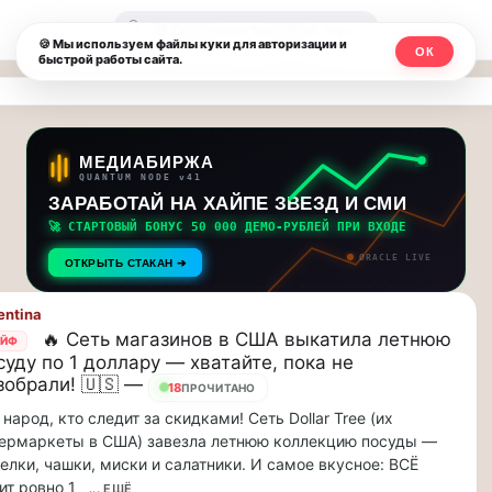
Москвичи.net
🔍
🍪 Мы используем файлы куки для авторизации и
ОК
быстрой работы сайта.
—
Главный
столичный
МЕДИАБИРЖА
QUANTUM NODE v41
чат-
ЗАРАБОТАЙ НА ХАЙПЕ ЗВЕЗД И СМИ
🚀 СТАРТОВЫЙ БОНУС 50 000 ДЕМО-РУБЛЕЙ ПРИ ВХОДЕ
мессенджер,
ORACLE LIVE
ОТКРЫТЬ СТАКАН ➔
новости
entina
и
🔥 Сеть магазинов в США выкатила летнюю
АЙФ
суду по 1 доллару — хватайте, пока не
инсайды
зобрали! 🇺🇸 —
18
ПРОЧИТАНО
Москвы
 народ, кто следит за скидками! Сеть Dollar Tree (их
ермаркеты в США) завезла летнюю коллекцию посуды —
елки, чашки, миски и салатники. И самое вкусное: ВСЁ
ит ровно 1
... ЕЩЁ