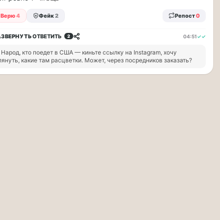
Верю
4
Фейк
2
Репост
0
АЗВЕРНУТЬ
ОТВЕТИТЬ
04:51
✓✓
2
Народ, кто поедет в США — киньте ссылку на Instagram, хочу
лянуть, какие там расцветки. Может, через посредников заказать?