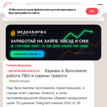
Последние
Москвичи.net
🔍
новости
🍪 Мы используем файлы куки для авторизации и
ОК
быстрой работы сайта.
—
и
обновления
Главный
потока:
столичный
МЕДИАБИРЖА
QUANTUM NODE v41
ЗАРАБОТАЙ НА ХАЙПЕ ЗВЕЗД И СМИ
Друзья,
чат-
приглашаем
🚀 СТАРТОВЫЙ БОНУС 50 000 ДЕМО-РУБЛЕЙ ПРИ ВХОДЕ
мессенджер,
на
ORACLE LIVE
ОТКРЫТЬ СТАКАН ➔
музыкальную
новости
прогулку
Генрих Боровик
по
и
Взрывы в Ярославле:
МОСКОВСКИЕ НОВОСТИ
Москве
работа ПВО и сирены тревоги
инсайды
Чайковского!…
10
ПРОЧИТАНО
Над Ярославлем прогремела серия взрывов, в
Москвы
Друзья,
городе воют сирены тревоги, а силы
приглашаем
противовоздушной обороны сбивают воздушные
на
цели. По данным Telegram-канала Shot от 26
музыкальную