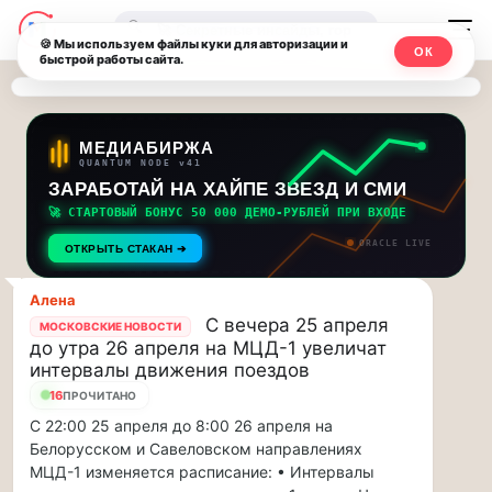
Последние
Москвичи.net
🔍
новости
🍪 Мы используем файлы куки для авторизации и
ОК
быстрой работы сайта.
—
и
обновления
Главный
потока:
столичный
МЕДИАБИРЖА
QUANTUM NODE v41
ЗАРАБОТАЙ НА ХАЙПЕ ЗВЕЗД И СМИ
Друзья,
чат-
приглашаем
🚀 СТАРТОВЫЙ БОНУС 50 000 ДЕМО-РУБЛЕЙ ПРИ ВХОДЕ
мессенджер,
на
ORACLE LIVE
ОТКРЫТЬ СТАКАН ➔
музыкальную
новости
прогулку
Алена
по
и
С вечера 25 апреля
МОСКОВСКИЕ НОВОСТИ
Москве
до утра 26 апреля на МЦД-1 увеличат
инсайды
Чайковского!…
интервалы движения поездов
16
ПРОЧИТАНО
Москвы
Друзья,
С 22:00 25 апреля до 8:00 26 апреля на
приглашаем
Белорусском и Савеловском направлениях
на
МЦД-1 изменяется расписание: • Интервалы
музыкальную