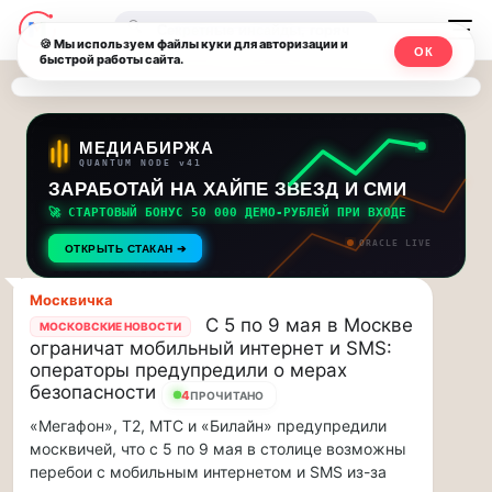
Последние
Москвичи.net
🔍
новости
🍪 Мы используем файлы куки для авторизации и
ОК
быстрой работы сайта.
—
и
обновления
Главный
потока:
столичный
МЕДИАБИРЖА
QUANTUM NODE v41
ЗАРАБОТАЙ НА ХАЙПЕ ЗВЕЗД И СМИ
Друзья,
чат-
приглашаем
🚀 СТАРТОВЫЙ БОНУС 50 000 ДЕМО-РУБЛЕЙ ПРИ ВХОДЕ
мессенджер,
на
ORACLE LIVE
ОТКРЫТЬ СТАКАН ➔
музыкальную
новости
прогулку
Москвичка
по
и
С 5 по 9 мая в Москве
МОСКОВСКИЕ НОВОСТИ
Москве
ограничат мобильный интернет и SMS:
инсайды
Чайковского!…
операторы предупредили о мерах
безопасности
4
ПРОЧИТАНО
Москвы
Друзья,
«Мегафон», Т2, МТС и «Билайн» предупредили
приглашаем
москвичей, что с 5 по 9 мая в столице возможны
на
перебои с мобильным интернетом и SMS из-за
музыкальную