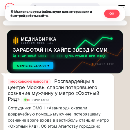
Последние
Москвичи.net
🔍
новости
🍪 Мы используем файлы куки для авторизации и
ОК
быстрой работы сайта.
—
и
обновления
Главный
потока:
столичный
МЕДИАБИРЖА
QUANTUM NODE v41
ЗАРАБОТАЙ НА ХАЙПЕ ЗВЕЗД И СМИ
Друзья,
чат-
приглашаем
🚀 СТАРТОВЫЙ БОНУС 50 000 ДЕМО-РУБЛЕЙ ПРИ ВХОДЕ
мессенджер,
на
ORACLE LIVE
ОТКРЫТЬ СТАКАН ➔
музыкальную
новости
прогулку
Росгвардейцы в
МОСКОВСКИЕ НОВОСТИ
по
и
центре Москвы спасли потерявшего
Москве
сознание мужчину у метро «Охотный
инсайды
Чайковского!…
Ряд»
11
ПРОЧИТАНО
Москвы
Сотрудники ОМОН «Авангард» оказали
Друзья,
доврачебную помощь мужчине, потерявшему
приглашаем
сознание возле входа в вестибюль станции метро
на
музыкальную
«Охотный Ряд». Об этом Агентству городских