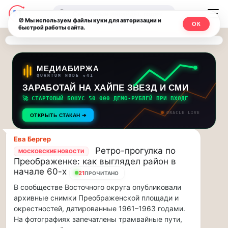
Последние
Москвичи.net
🔍
новости
🍪 Мы используем файлы куки для авторизации и
ОК
быстрой работы сайта.
—
и
обновления
Главный
потока:
столичный
МЕДИАБИРЖА
QUANTUM NODE v41
ЗАРАБОТАЙ НА ХАЙПЕ ЗВЕЗД И СМИ
Друзья,
чат-
приглашаем
🚀 СТАРТОВЫЙ БОНУС 50 000 ДЕМО-РУБЛЕЙ ПРИ ВХОДЕ
мессенджер,
на
ORACLE LIVE
ОТКРЫТЬ СТАКАН ➔
музыкальную
новости
прогулку
Ева Бергеp
по
и
Ретро-прогулка по
МОСКОВСКИЕ НОВОСТИ
Москве
Преображенке: как выглядел район в
инсайды
Чайковского!…
начале 60-х
21
ПРОЧИТАНО
В сообществе Восточного округа опубликовали
Москвы
Друзья,
архивные снимки Преображенской площади и
приглашаем
окрестностей, датированные 1961–1963 годами.
на
На фотографиях запечатлены трамвайные пути,
музыкальную