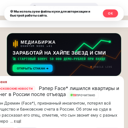
Москвичи.net
🔍
🍪 Мы используем файлы куки для авторизации и
ОК
быстрой работы сайта.
—
Главный
столичный
МЕДИАБИРЖА
QUANTUM NODE v41
чат-
ЗАРАБОТАЙ НА ХАЙПЕ ЗВЕЗД И СМИ
🚀 СТАРТОВЫЙ БОНУС 50 000 ДЕМО-РУБЛЕЙ ПРИ ВХОДЕ
мессенджер,
ORACLE LIVE
ОТКРЫТЬ СТАКАН ➔
новости
пеня
и
Рэпер Face* лишился квартиры и
СКОВСКИЕ НОВОСТИ
нег в России после отъезда
инсайды
19
ПРОЧИТАНО
н Дремин (Face*), признанный иноагентом, потерял всё
Москвы
щество и банковские счета в России. Об этом на суде в
 рассказал его отец, отметив, что сын звонит ему с разных
меро
... ЕЩЁ