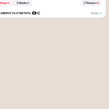
Верю
0
Фейк
0
Репост
0
АЗВЕРНУТЬ
ОТВЕТИТЬ
12:09
✓✓
0