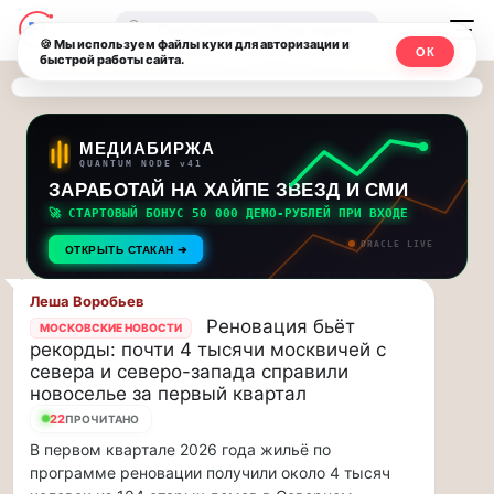
Последние
Москвичи.net
🔍
новости
🍪 Мы используем файлы куки для авторизации и
ОК
быстрой работы сайта.
—
и
обновления
Главный
потока:
столичный
МЕДИАБИРЖА
QUANTUM NODE v41
ЗАРАБОТАЙ НА ХАЙПЕ ЗВЕЗД И СМИ
Друзья,
чат-
приглашаем
🚀 СТАРТОВЫЙ БОНУС 50 000 ДЕМО-РУБЛЕЙ ПРИ ВХОДЕ
мессенджер,
на
ORACLE LIVE
ОТКРЫТЬ СТАКАН ➔
музыкальную
новости
прогулку
Леша Воробьев
по
и
Реновация бьёт
МОСКОВСКИЕ НОВОСТИ
Москве
рекорды: почти 4 тысячи москвичей с
инсайды
Чайковского!…
севера и северо-запада справили
новоселье за первый квартал
Москвы
Друзья,
22
ПРОЧИТАНО
приглашаем
В первом квартале 2026 года жильё по
на
программе реновации получили около 4 тысяч
музыкальную