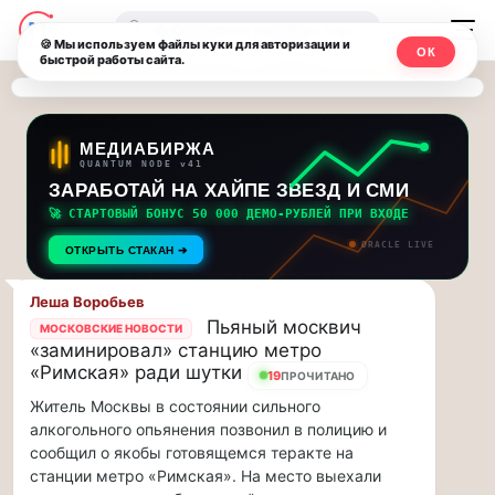
Последние
Москвичи.net
🔍
новости
🍪 Мы используем файлы куки для авторизации и
ОК
быстрой работы сайта.
—
и
обновления
Главный
потока:
столичный
МЕДИАБИРЖА
QUANTUM NODE v41
ЗАРАБОТАЙ НА ХАЙПЕ ЗВЕЗД И СМИ
Друзья,
чат-
приглашаем
🚀 СТАРТОВЫЙ БОНУС 50 000 ДЕМО-РУБЛЕЙ ПРИ ВХОДЕ
мессенджер,
на
ORACLE LIVE
ОТКРЫТЬ СТАКАН ➔
музыкальную
новости
прогулку
Леша Воробьев
по
и
Пьяный москвич
МОСКОВСКИЕ НОВОСТИ
Москве
«заминировал» станцию метро
инсайды
Чайковского!…
«Римская» ради шутки
19
ПРОЧИТАНО
Житель Москвы в состоянии сильного
Москвы
Друзья,
алкогольного опьянения позвонил в полицию и
приглашаем
сообщил о якобы готовящемся теракте на
на
станции метро «Римская». На место выехали
музыкальную