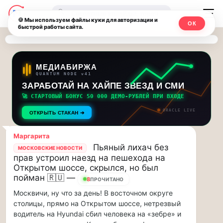
Последние
Москвичи.net
🔍
новости
🍪 Мы используем файлы куки для авторизации и
ОК
быстрой работы сайта.
—
и
обновления
Главный
потока:
столичный
МЕДИАБИРЖА
QUANTUM NODE v41
ЗАРАБОТАЙ НА ХАЙПЕ ЗВЕЗД И СМИ
Друзья,
чат-
приглашаем
🚀 СТАРТОВЫЙ БОНУС 50 000 ДЕМО-РУБЛЕЙ ПРИ ВХОДЕ
мессенджер,
на
ORACLE LIVE
ОТКРЫТЬ СТАКАН ➔
музыкальную
новости
прогулку
Маргарита
по
и
Пьяный лихач без
МОСКОВСКИЕ НОВОСТИ
Москве
прав устроил наезд на пешехода на
инсайды
Чайковского!…
Открытом шоссе, скрылся, но был
пойман 🇷🇺 —
8
ПРОЧИТАНО
Москвы
Друзья,
Москвичи, ну что за день! В восточном округе
приглашаем
столицы, прямо на Открытом шоссе, нетрезвый
на
водитель на Hyundai сбил человека на «зебре» и
музыкальную