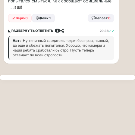
попытался смыться. Как сообщают официальные
прогулку
по
... ЕЩЁ
Москве
Верю
0
Фейк
1
Репост
0
Чайковского!
16.08
◣ РАЗВЕРНУТЬ
ОТВЕТИТЬ
20:38
✓✓
1
|
16:00
Нат:
Ну типичный «водитель года»: без прав, пьяный,
Петр
да еще и сбежать попытался. Хорошо, что камеры и
Ильич
наши ребята сработали быстро. Пусть теперь
отвечает по всей строгости!
Чайковский
—
один
из
самых
исповедальных
русских
композиторов,
чья
музыка
стала
ча...
Терапевт