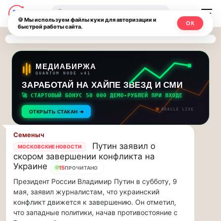
Последние
Москвичи.net
🔍
новости
🍪 Мы используем файлы куки для авторизации и
ОК
быстрой работы сайта.
—
и
обновления
Главный
потока:
столичный
МЕДИАБИРЖА
QUANTUM NODE v41
ЗАРАБОТАЙ НА ХАЙПЕ ЗВЕЗД И СМИ
Друзья,
чат-
приглашаем
🚀 СТАРТОВЫЙ БОНУС 50 000 ДЕМО-РУБЛЕЙ ПРИ ВХОДЕ
мессенджер,
на
ORACLE LIVE
ОТКРЫТЬ СТАКАН ➔
музыкальную
новости
прогулку
Семеныч
по
и
Путин заявил о
МОСКОВСКИЕ НОВОСТИ
Москве
скором завершении конфликта на
инсайды
Чайковского!…
Украине
15
ПРОЧИТАНО
Президент России Владимир Путин в субботу, 9
Москвы
Друзья,
мая, заявил журналистам, что украинский
приглашаем
конфликт движется к завершению. Он отметил,
на
что западные политики, начав противостояние с
музыкальную