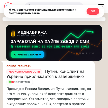
Последние
Москвичи.net
🔍
новости
🍪 Мы используем файлы куки для авторизации и
ОК
быстрой работы сайта.
—
и
обновления
Главный
потока:
столичный
МЕДИАБИРЖА
QUANTUM NODE v41
ЗАРАБОТАЙ НА ХАЙПЕ ЗВЕЗД И СМИ
Друзья,
чат-
приглашаем
🚀 СТАРТОВЫЙ БОНУС 50 000 ДЕМО-РУБЛЕЙ ПРИ ВХОДЕ
мессенджер,
на
ORACLE LIVE
ОТКРЫТЬ СТАКАН ➔
музыкальную
новости
прогулку
online-resurs.ru
по
и
Путин: конфликт на
МОСКОВСКИЕ НОВОСТИ
Москве
Украине приближается к завершению
инсайды
Чайковского!…
18
ПРОЧИТАНО
Президент России Владимир Путин заявил, что, по
Москвы
Друзья,
его мнению, украинский конфликт движется к
приглашаем
завершению. Он отметил, что западные политики,
на
ожидавшие поражения РФ, застряли в противо
...
музыкальную