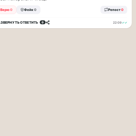
Верю
0
Фейк
0
Репост
0
АЗВЕРНУТЬ
ОТВЕТИТЬ
22:09
✓✓
0