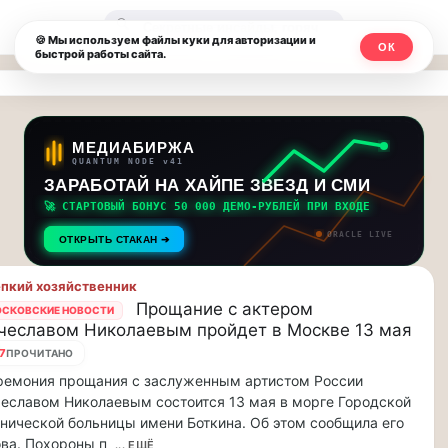
Москвичи.net
🔍
🍪 Мы используем файлы куки для авторизации и
ОК
быстрой работы сайта.
—
Главный
столичный
МЕДИАБИРЖА
QUANTUM NODE v41
чат-
ЗАРАБОТАЙ НА ХАЙПЕ ЗВЕЗД И СМИ
🚀 СТАРТОВЫЙ БОНУС 50 000 ДЕМО-РУБЛЕЙ ПРИ ВХОДЕ
мессенджер,
ORACLE LIVE
ОТКРЫТЬ СТАКАН ➔
новости
пкий хозяйственник
и
Прощание с актером
СКОВСКИЕ НОВОСТИ
чеславом Николаевым пройдет в Москве 13 мая
инсайды
7
ПРОЧИТАНО
Москвы
ремония прощания с заслуженным артистом России
еславом Николаевым состоится 13 мая в морге Городской
нической больницы имени Боткина. Об этом сообщила его
ва. Похороны п
... ЕЩЁ